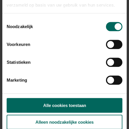
Plant eigenschappen
verzameld op basis van uw gebruik van hun services.
Bladkleur
grijs-zilver
Toestemmingsselectie
Noodzakelijk
Winterhardheid
goed winterhard
Habitat
Voorkeuren
droge bodem, stenige bodem
Standplaats
zon
Statistieken
Max. groeihoogte
Max. 100 cm
Marketing
Ph bodem
kalkminnend
Bloeiperiode
Alle cookies toestaan
JAN
FEB
MAA
APR
MEI
JUN
JUL
AUG
SEP
OKT
NOV
DEC
Alleen noodzakelijke cookies