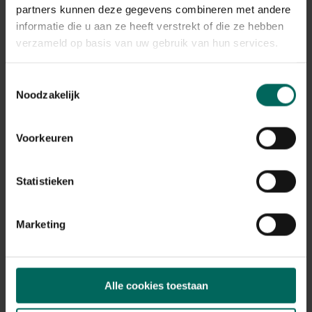
Plant eigenschappen
partners kunnen deze gegevens combineren met andere
informatie die u aan ze heeft verstrekt of die ze hebben
Bloeikleur
wit
verzameld op basis van uw gebruik van hun services.
Bladkleur
groen, rood
Toestemmingsselectie
Noodzakelijk
Winterhardheid
matig winterhard
Habitat
Voorkeuren
normale bodem
Standplaats
Statistieken
zon, halfschaduw
Max. groeihoogte
Max. 200 cm
Marketing
Ph bodem
zuurminnend, neutraal
Bloeiperiode
Alle cookies toestaan
JAN
FEB
MAA
APR
MEI
JUN
JUL
AUG
SEP
OKT