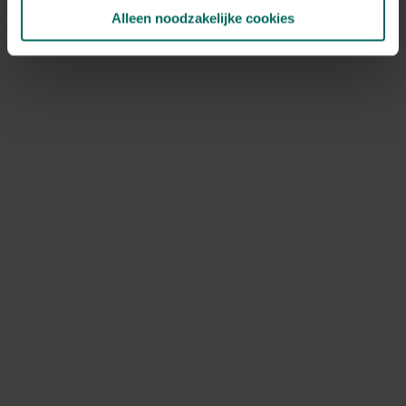
NOV
DEC
Alleen noodzakelijke cookies
Speciale kenmerken
geurende bloem, bijen aantrekken, vlinders
aantrekken, opvallende bladeren, bos- en
plantgoed
Ontdek Tuinadvies — jouw partner voor alles wat groeit
en bloeit. Betrouwbaar tuinadvies, kwaliteitsvolle
producten en inspiratie voor elke tuin- en dierliefhebber.
Hulp & info
Retourneren
Verzendinfo
Wie zijn wij?