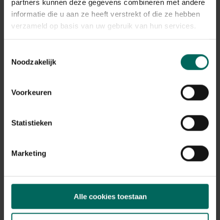
Plant eigenschappen
partners kunnen deze gegevens combineren met andere
informatie die u aan ze heeft verstrekt of die ze hebben
Bloeikleur
verzameld op basis van uw gebruik van hun services.
rood-paars
Bladkleur
Toestemmingsselectie
groen
Noodzakelijk
Winterhardheid
matig winterhard
Voorkeuren
Habitat
normale bodem
Standplaats
Statistieken
zon, halfschaduw
Max. groeihoogte
Max. 70 cm
Marketing
Ph bodem
zuurminnend, neutraal
Bloeiperiode
Alle cookies toestaan
JAN
FEB
MAA
APR
MEI
JUN
JUL
AUG
SEP
OKT