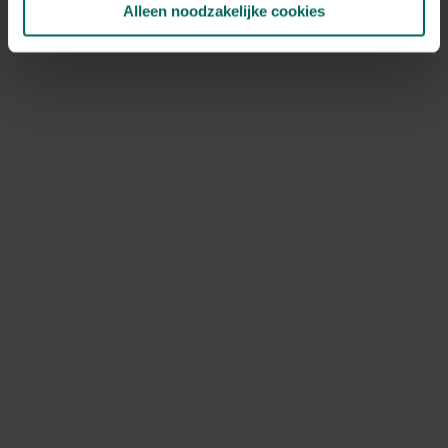
Alleen noodzakelijke cookies
NOV
DEC
Speciale kenmerken
snijbloem, bijen aantrekken, vlinders
aantrekken, kuipplant, rotsplanten
Ontdek Tuinadvies — jouw partner voor alles wat groeit
en bloeit. Betrouwbaar tuinadvies, kwaliteitsvolle
producten en inspiratie voor elke tuin- en dierliefhebber.
Hulp & info
Retourneren
Verzendinfo
Wie zijn wij?
ONLINE BETALINGSMOGELIJKHEDEN