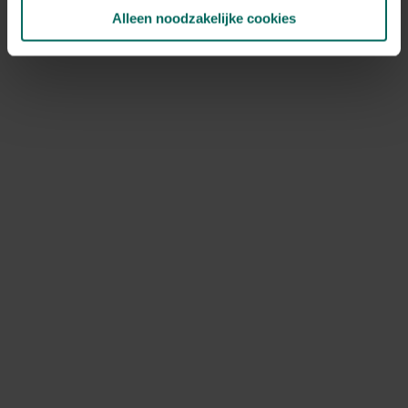
NOV
DEC
Alleen noodzakelijke cookies
Speciale kenmerken
klimplant, bodembedekkers, bijen
aantrekken, vlinders aantrekken, opvallende
bladeren
Ontdek Tuinadvies — jouw partner voor alles wat groeit
en bloeit. Betrouwbaar tuinadvies, kwaliteitsvolle
producten en inspiratie voor elke tuin- en dierliefhebber.
Hulp & info
Retourneren
Verzendinfo
Wie zijn wij?