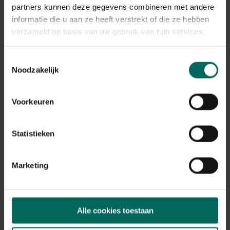
Plant eigenschappen
partners kunnen deze gegevens combineren met andere
informatie die u aan ze heeft verstrekt of die ze hebben
Bloeikleur
geel
verzameld op basis van uw gebruik van hun services.
Bladkleur
blauw-groen
Toestemmingsselectie
Noodzakelijk
Winterhardheid
matig winterhard
Habitat
Voorkeuren
normale bodem
Standplaats
Statistieken
zon, halfschaduw, schaduw
Max. groeihoogte
Max. 200 cm
Marketing
Ph bodem
neutraal
Bloeiperiode
Alle cookies toestaan
JAN
FEB
MAA
APR
MEI
JUN
JUL
AUG
SEP
OKT