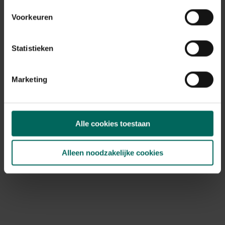
Standplaats
halfschaduw
Voorkeuren
Ph bodem
zuurminnend, neutraal
Statistieken
Bloeiperiode
JAN
FEB
MAA
APR
MEI
JUN
JUL
AUG
SEP
OKT
Marketing
NOV
DEC
Speciale kenmerken
kuipplant
Alle cookies toestaan
Alleen noodzakelijke cookies
Ontdek Tuinadvies — jouw partner voor alles wat groeit
en bloeit. Betrouwbaar tuinadvies, kwaliteitsvolle
producten en inspiratie voor elke tuin- en dierliefhebber.