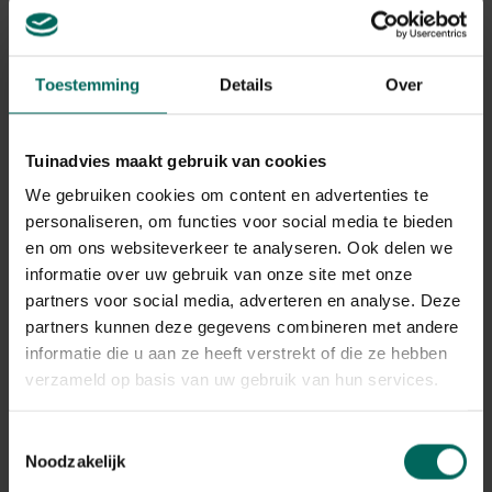
Toestemming
Details
Over
Bellenplant
Tuinadvies maakt gebruik van cookies
Fuchsia 'Didgeridoo'
We gebruiken cookies om content en advertenties te
personaliseren, om functies voor social media te bieden
Plant eigenschappen
en om ons websiteverkeer te analyseren. Ook delen we
informatie over uw gebruik van onze site met onze
Bloeikleur
wit, rood-paars
partners voor social media, adverteren en analyse. Deze
partners kunnen deze gegevens combineren met andere
Bladkleur
groen
informatie die u aan ze heeft verstrekt of die ze hebben
verzameld op basis van uw gebruik van hun services.
Winterhardheid
niet winterhard
Toestemmingsselectie
Habitat
normale bodem, vochtige bodem
Noodzakelijk