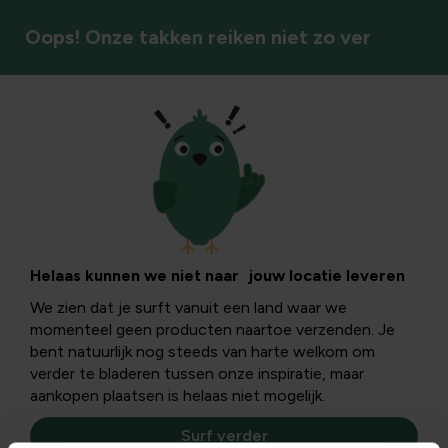
Oops! Onze takken reiken niet zo ver
Kamerplanten
Helaas kunnen we niet naar jouw locatie leveren
We zien dat je surft vanuit een land waar we
momenteel geen producten naartoe verzenden. Je
bent natuurlijk nog steeds van harte welkom om
verder te bladeren tussen onze inspiratie, maar
aankopen plaatsen is helaas niet mogelijk.
Surf verder