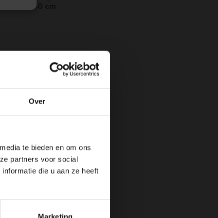
Max. 400 cm
N
JUL
AUG
SEP
OKT
NOV
DEC
vallende
Over
 media te bieden en om ons
ze partners voor social
nformatie die u aan ze heeft
Marketing