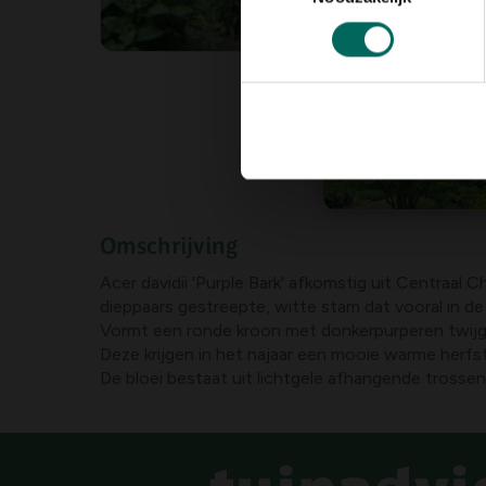
Omschrijving
Acer davidii 'Purple Bark' afkomstig uit Centraal China is een variëteit met
dieppaars gestreepte, witte stam dat vooral in de
Vormt een ronde kroon met donkerpurperen twijg
Deze krijgen in het najaar een mooie warme herfst
De bloei bestaat uit lichtgele afhangende trossen