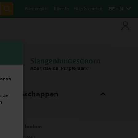
BE - NL
Plantengids
Tuininfo
Hulp & contact
Slangenhuidesdoorn
Acer davidii 'Purple Bark'
veren
nt eigenschappen
. Je
m
Bladkleur
groen
Habitat
normale bodem
Max. groeihoogte