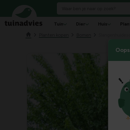
Tuin
Dier
Huis
Plan
Planten kopen
Bomen
Slangenhuides
Oops!