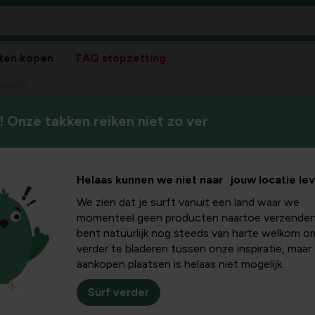
ten kopen
FAQ stopzetting
doorn
 Onze takken reiken niet zo ver
Helaas kunnen we niet naar jouw locatie le
We zien dat je surft vanuit een land waar we
Pla
momenteel geen producten naartoe verzenden
bent natuurlijk nog steeds van harte welkom o
Bloeikleur
verder te bladeren tussen onze inspiratie, maar
geel
aankopen plaatsen is helaas niet mogelijk.
Winterhardheid
goed winterhard
Surf verder
Standplaats