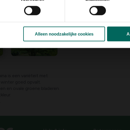
Alleen noodzakelijke cookies
A
 winter goed opvalt.
en en ovale groene bladeren.
kleur.
.