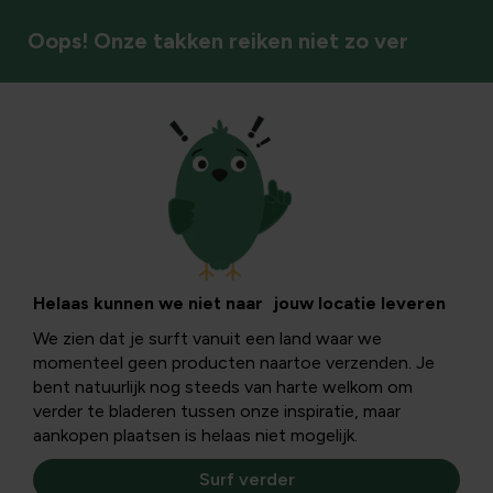
Oops! Onze takken reiken niet zo ver
Plagen & ziektebestrijding
Ziektebestrijding
Pak je plantenziektes doordacht en effectief aan met
Helaas kunnen we niet naar jouw locatie leveren
ziektebestrijdingsmiddelen. Zo houd je jouw planten
We zien dat je surft vanuit een land waar we
sterk, weerbaar en continu in balans.
momenteel geen producten naartoe verzenden. Je
bent natuurlijk nog steeds van harte welkom om
verder te bladeren tussen onze inspiratie, maar
Ziektebestrijding
aankopen plaatsen is helaas niet mogelijk.
Surf verder
Filters