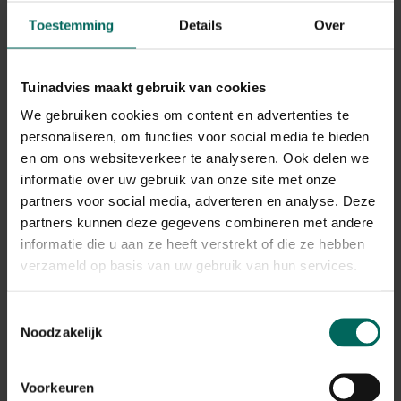
Toestemming
Details
Over
Substral Fungicarb
Compo Duaxo spray
750 ml
rozen - 750 ml
Tuinadvies maakt gebruik van cookies
19,
18,
99
89
We gebruiken cookies om content en advertenties te
personaliseren, om functies voor social media te bieden
en om ons websiteverkeer te analyseren. Ook delen we
informatie over uw gebruik van onze site met onze
partners voor social media, adverteren en analyse. Deze
partners kunnen deze gegevens combineren met andere
informatie die u aan ze heeft verstrekt of die ze hebben
verzameld op basis van uw gebruik van hun services.
Compo
Compo LacBalsam
wondafdekmiddel op
wondafdekmiddel -
Toestemmingsselectie
basis van dennenhars
350 gr
18,
16,
-
Noodzakelijk
79
- 300 ml
Voorkeuren