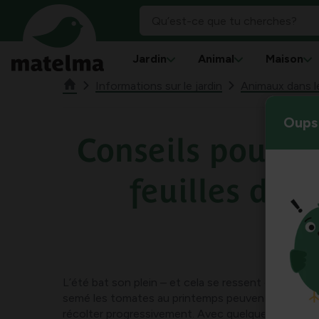
Jardin
Animal
Maison
Informations sur le jardin
Animaux dans le
Oups 
Conseils pour cu
feuilles de 
L’été bat son plein – et cela se ressent dans le po
semé les tomates au printemps peuvent désorma
récolter progressivement. Avec quelques conseils i