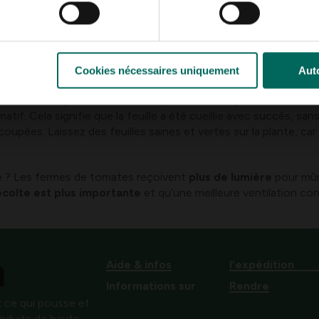
maladies.
jeunes pousses dans l’aisselle des tiges, tirez doucement sur la b
Cookies nécessaires uniquement
Auto
ager la plante. Enlevez également les feuilles inférieures, jau
ruits. Il est particulièrement important de ne pas causer de bl
f. Cela signifie que la feuille a été cueillie avec succès, sans 
 coupées. Laissez des feuilles saines et vertes sur la plante, car
ate ? Les fermes de tomates reçoivent
plus de lumière
pour mûri
écolte est plus importante
et qu’une meilleure ventilation co
Aide & infos
l’expédition
Informations sur
Rendre
 ce qui pousse et
produits de haute