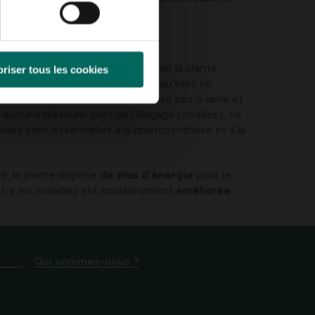
ase de la feuille et retirez-les de la plante.
riser tous les cookies
nes, fanées ou endommagées afin qu’elles ne
essures majeures. Alors ne déchire pas la lame et
aucune blessure. Lors de l’élagage (cisailles), ce
 elles sont essentielles à la photosynthèse et à la
r, la plante dispose
de plus d’énergie
pour le
ntre les maladies est soudainement
améliorée
.
Qui sommes-nous ?