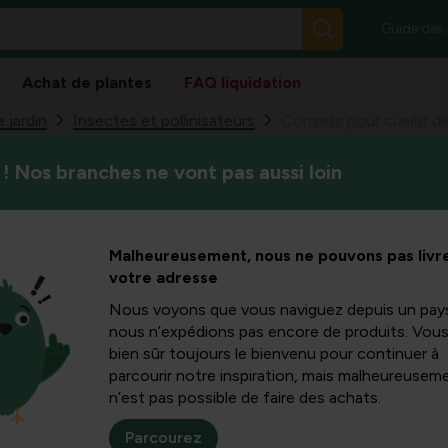
Guide des
Achat de plantes
FAQ liquidation
 jardin
Insectes et pollinisateurs
Conseils pour cueillir d
! Nos branches ne vont pas aussi loin
La cueillette des feuilles a u
eillir des
maturation ultérieure des gr
expliquons quels sont les a
tomate
Malheureusement, nous ne pouvons pas livre
votre adresse
Nous voyons que vous naviguez depuis un pay
nous n’expédions pas encore de produits. Vou
bien sûr toujours le bienvenu pour continuer à
parcourir notre inspiration, mais malheureuseme
tager. Ceux qui ont
n’est pas possible de faire des achats.
is commencer à
Parcourez
ntelligents,
vous