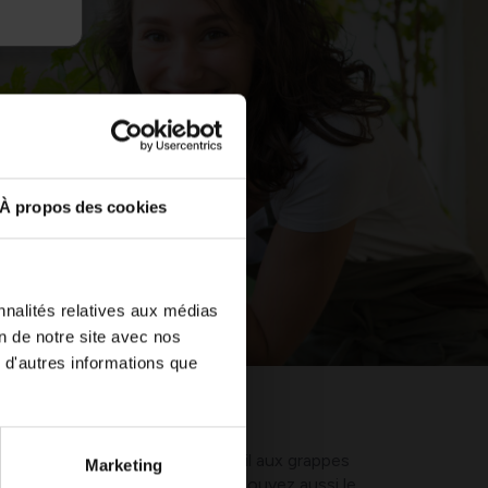
À propos des cookies
nnalités relatives aux médias
on de notre site avec nos
 d'autres informations que
ile l’accès de la lumière du soleil aux grappes
Marketing
ner les feuilles en excès. Vous pouvez aussi le