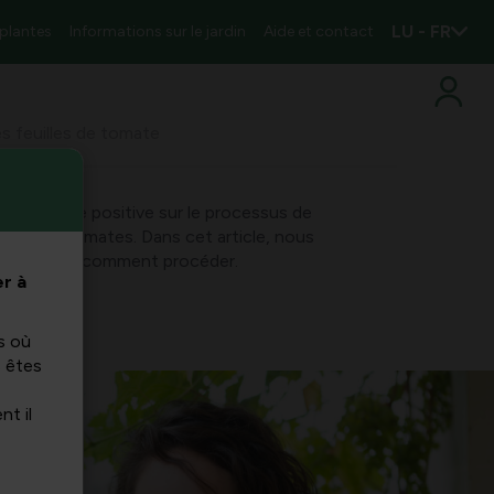
LU - FR
 plantes
Informations sur le jardin
Aide et contact
es feuilles de tomate
ne influence positive sur le processus de
appes de tomates. Dans cet article, nous
vantages et comment procéder.
r à
s où
s êtes
nt il