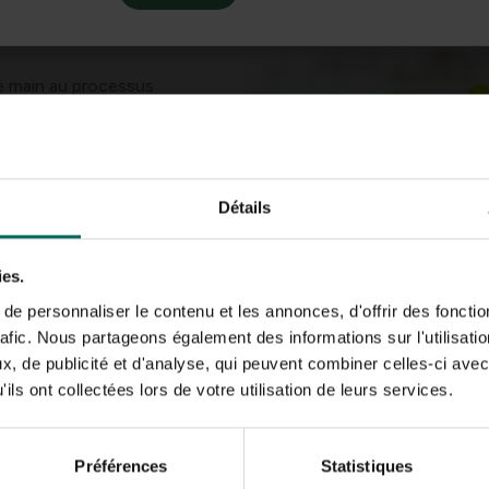
s juteuses et
 main au processus
ère du soleil a plus de
llage des feuilles
circulation de l’air
us résistante aux
 feuilles jaunies ou
Détails
ate un aspect plus
ies.
e personnaliser le contenu et les annonces, d'offrir des fonctio
rafic. Nous partageons également des informations sur l'utilisati
, de publicité et d'analyse, qui peuvent combiner celles-ci avec
ils ont collectées lors de votre utilisation de leurs services.
 qui ne voit pas clairement les fermes en fermes. Cela rend diffic
Préférences
Statistiques
male. Des cisailles à taille ou des ciseaux peuvent aider à élimi