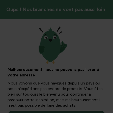
Oups ! Nos branches ne vont pas aussi loin
Oiseaux
DIY : Cœurs de la
Saint-Valentin avec
Malheureusement, nous ne pouvons pas livrer à
votre adresse
graines d’oiseau et
Nous voyons que vous naviguez depuis un pays où
nous n’expédions pas encore de produits. Vous êtes
beurre de
bien sûr toujours le bienvenu pour continuer à
parcourir notre inspiration, mais malheureusement il
n’est pas possible de faire des achats.
cacahuète