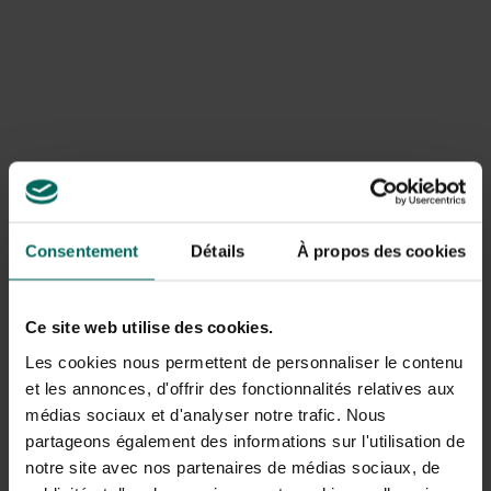
De quoi avez-vous besoin :
un grand bol à mélanger
une grande cuillère à mélanger
une grande marmite
Une plaque de cuisson
Emporte-biscuits, cupcakes ou autres matériaux en
forme de cœur
graines pour oiseaux en liberté
Consentement
Détails
À propos des cookies
Paille ou brochette réutilisable
ou ruban
Des graisses comme l’huile de coco ou la graisse de
Ce site web utilise des cookies.
frire (non salée)
(sans sel)
Les cookies nous permettent de personnaliser le contenu
et les annonces, d'offrir des fonctionnalités relatives aux
médias sociaux et d'analyser notre trafic. Nous
partageons également des informations sur l'utilisation de
notre site avec nos partenaires de médias sociaux, de