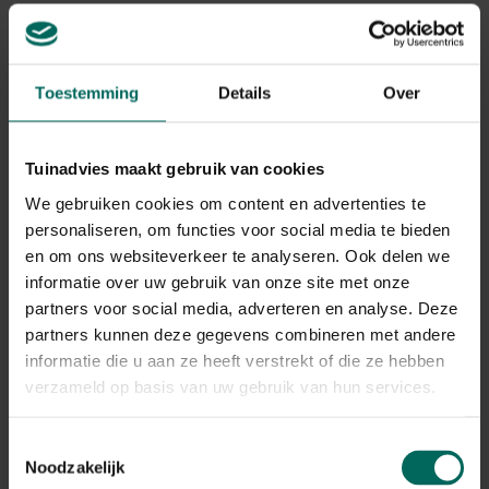
een grote menglepel
een grote kookpot
een bakplaat
uitsteekvormpjes, cupcakes of andere materialen in de
Toestemming
Details
Over
vorm van een hartje
los vogelzaad
herbruikbaar strootje of satéstok
of lint
Tuinadvies maakt gebruik van cookies
vetstof zoals kokosolie of frituurvet (ongezouten)
We gebruiken cookies om content en advertenties te
(ongezouten)
personaliseren, om functies voor social media te bieden
en om ons websiteverkeer te analyseren. Ook delen we
informatie over uw gebruik van onze site met onze
partners voor social media, adverteren en analyse. Deze
partners kunnen deze gegevens combineren met andere
informatie die u aan ze heeft verstrekt of die ze hebben
verzameld op basis van uw gebruik van hun services.
Toestemmingsselectie
Noodzakelijk