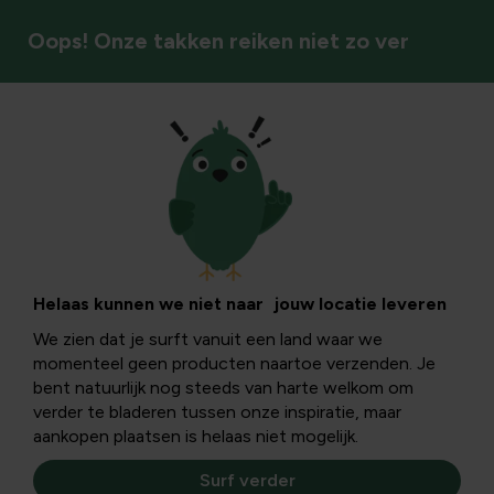
Oops! Onze takken reiken niet zo ver
Vogels
DIY: Valentijn
hartjes met
Helaas kunnen we niet naar jouw locatie leveren
We zien dat je surft vanuit een land waar we
vogelzaad en
momenteel geen producten naartoe verzenden. Je
bent natuurlijk nog steeds van harte welkom om
pindakaas
verder te bladeren tussen onze inspiratie, maar
aankopen plaatsen is helaas niet mogelijk.
Surf verder
Valentijn staat in het teken van de liefde. Met deze