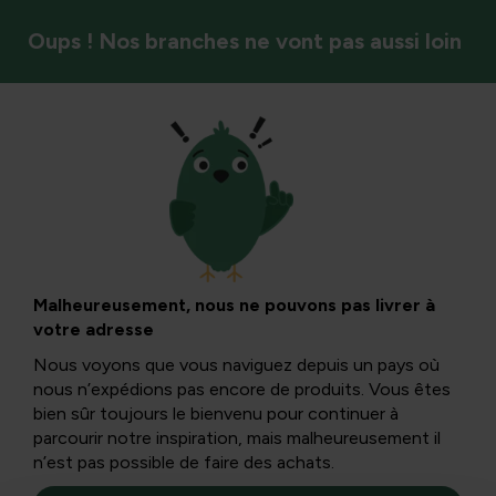
Oups ! Nos branches ne vont pas aussi loin
Achat de plantes
Herbes
Enrichissez vos repas avec l’odeur et le goût des herbes
Malheureusement, nous ne pouvons pas livrer à
fraîches. Découvrez notre gamme de plantes aromatiques
votre adresse
qui seront à la fois utiles et décoratives dans votre jardin
Nous voyons que vous naviguez depuis un pays où
ou sur le rebord de la fenêtre.
nous n’expédions pas encore de produits. Vous êtes
bien sûr toujours le bienvenu pour continuer à
parcourir notre inspiration, mais malheureusement il
n’est pas possible de faire des achats.
Filtres