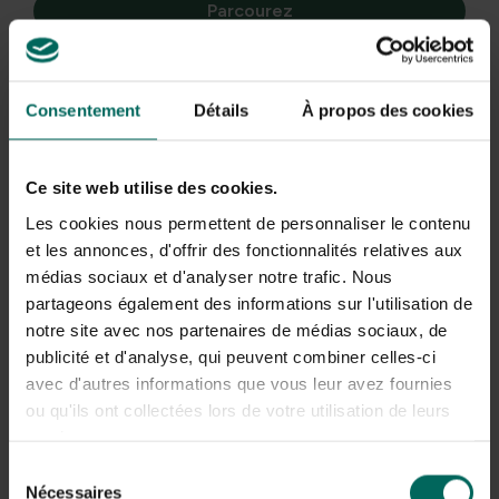
Parcourez
0 des résultats 0 présentés
Retour en haut
Consentement
Détails
À propos des cookies
Cuisiner avec des herbes fraîches de votre
Ce site web utilise des cookies.
propre jardin
Les cookies nous permettent de personnaliser le contenu
et les annonces, d'offrir des fonctionnalités relatives aux
Les plantes herbacées sont indispensables pour tout
médias sociaux et d'analyser notre trafic. Nous
amateur de cuisinier. De nombreuses espèces, comme la
lavande, la sauge et la menthe, sont aussi de
partageons également des informations sur l'utilisation de
magnifiques plantes qui dégagent de merveilleux
notre site avec nos partenaires de médias sociaux, de
parfums et attirent les abeilles. Ils poussent bien en
publicité et d'analyse, qui peuvent combiner celles-ci
pleine terre, mais aussi en pots près de la cuisine. Avec
avec d'autres informations que vous leur avez fournies
votre propre jardin d’herbes aromatiques, vous avez
ou qu'ils ont collectées lors de votre utilisation de leurs
toujours les bons assaisonnements à portée de main et
services.
profitez de la plus forte concentration d’arômes et de
Sélection
nutriments.
Nécessaires
du