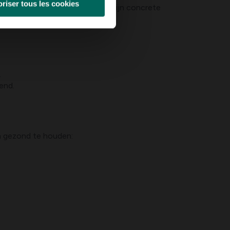
riser tous les cookies
mbinatie efficiënt zijn. Hier zijn concrete
.
end.
um gezond te houden: