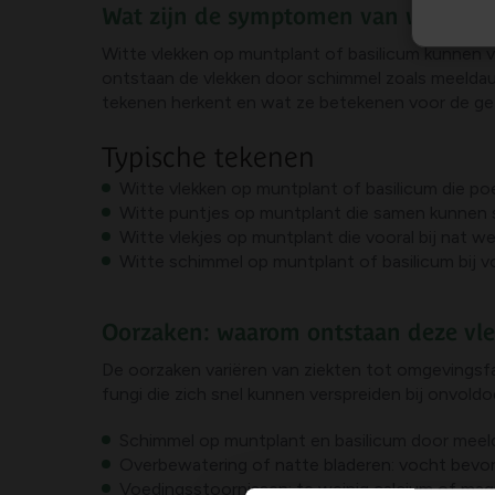
Wat zijn de symptomen van witte vl
Witte vlekken op muntplant of basilicum kunnen v
ontstaan de vlekken door schimmel zoals meeldauw
tekenen herkent en wat ze betekenen voor de ge
Typische tekenen
Witte vlekken op muntplant of basilicum die p
Witte puntjes op muntplant die samen kunnen s
Witte vlekjes op muntplant die vooral bij nat we
Witte schimmel op muntplant of basilicum bij v
Oorzaken: waarom ontstaan deze vl
De oorzaken variëren van ziekten tot omgevings
fungi die zich snel kunnen verspreiden bij onvold
Schimmel op muntplant en basilicum door meeld
Overbewatering of natte bladeren: vocht bevor
Voedingsstoornissen: te weinig calcium of magn