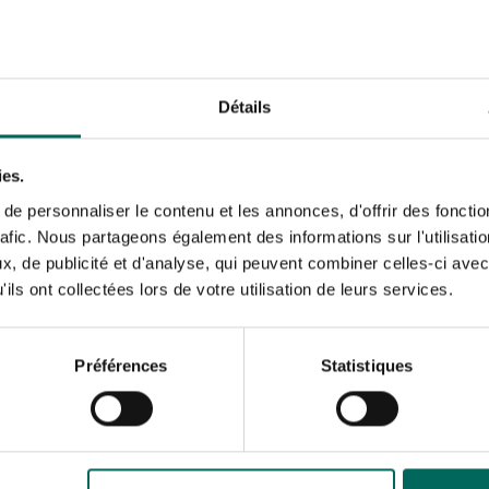
 kan witachtige verkleuring ontstaan op enkele plekken.
basilicum
Détails
vertonen zij soms verschillende kenmerken in relatie tot vlek
t van duidelijke witte vlekjes die samen kunnen klonteren bij n
en.
ies.
e personnaliser le contenu et les annonces, d'offrir des fonctio
rafic. Nous partageons également des informations sur l'utilisati
, de publicité et d'analyse, qui peuvent combiner celles-ci avec
ap voor stap te werk gaan: inspecteer de bladeren, controleer 
ils ont collectées lors de votre utilisation de leurs services.
un jij besluiten welke behandeling het meest effectief is.
ren en zorg voor betere ventilatie.
Préférences
Statistiques
rkom water op de bladeren.
 calcium- en magnesiumrijk groenvoer.