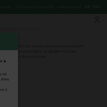
FR - FR
 plantes
Informations sur le jardin
Aide et contact
connaissance et solutions
endrez comment les taches blanches sur la menthe
, comment les reconnaître, et quelles mesures
nir la santé de vos herbes.
r à
s où
s êtes
nt il