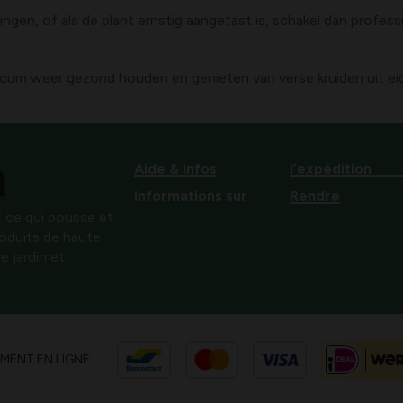
gen, of als de plant ernstig aangetast is, schakel dan profes
licum weer gezond houden en genieten van verse kruiden uit eig
Aide & infos
l’expédition
Informations sur
Rendre
 ce qui pousse et
produits de haute
e jardin et
EMENT EN LIGNE