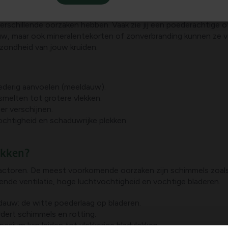
ekken op munt en basilicum?
erschillende oorzaken hebben. Vaak zie jij een poederachtige 
, maar ook mineralentekorten of zonverbranding kunnen ze vero
zondheid van jouw kruiden.
oederig aanvoelen (meeldauw).
melten tot grotere vlekken.
er verschijnen.
ochtigheid en schaduwrijke plekken.
ekken?
factoren. De meest voorkomende oorzaken zijn schimmels zoal
oende ventilatie, hoge luchtvochtigheid en vochtige bladeren.
auw: de witte poederlaag op bladeren.
dert schimmels en rotting.
esium kan leiden tot vlekkerige bladvlekken.