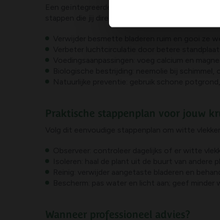
Een geïntegreerde aanpak werkt het best: fysisch
stappen die jij direct kunt nemen:
Verwijder besmette bladeren ruim en gooi ze we
Verbeter luchtcirculatie door betere standplaa
Voedingsaanpassingen: voeg calcium en magnes
Biologische bestrijding: neemolie bij schimmel,
Natuurlijke preventie: gebruik schone potgrond,
Praktische stappenplan voor jouw k
Volg dit eenvoudige stappenplan om witte vlekke
Observeer: controleer dagelijks of er witte vlek
Isoleren: haal de plant uit de buurt van andere 
Reinig: verwijder aangetaste bladeren en behan
Bescherm: pas water en licht aan; geef minder w
Wanneer professioneel advies?