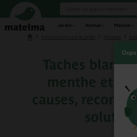
Jardin
Animal
Maison
Informations sur le jardin
Potager
Sai
Oups 
Taches blanche
menthe et le b
causes, reconnai
solution