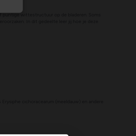
of puntige wittestructuur op de bladeren. Soms
orzaken. In dit gedeelte leer jij hoe je deze
s Erysiphe cichoracearum (meeldauw) en andere