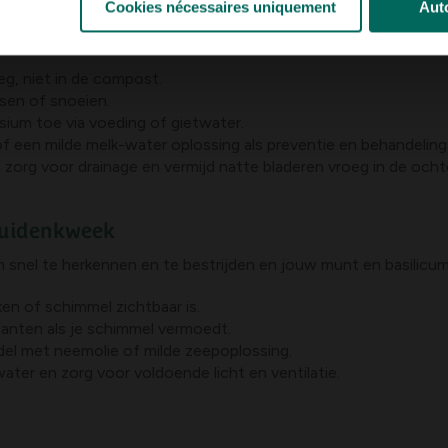
Cookies nécessaires uniquement
Auto
e, biologische en eventueel chemische maatregelen kunnen in co
g, niet in de compost.
tsen of snoeien.
ium toe via voeding of gietwater.
 of een milde melk-water oplossing als preventie en behandeling
 zorg voor drainage en vermijd natte bladeren vroeg in de ocht
ruidenkweek
n snel te herkennen en te bestrijden en jouw munt en basilic
ken of schimmel zichtbaar is.
planten als je schimmel vermoedt.
del met neemolie of milde zeepoplossing.
ater en zorg voor voldoende licht en ventilatie.