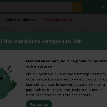
Guide des
Achat de plantes
FAQ liquidation
son
Taches blanches sur la menthe et le basilic : causes, re
! Nos branches ne vont pas aussi loin
Dans cet article, vous appr
s sur la
et le basilic se développent
efficaces prendre pour mainte
asilic :
Malheureusement, nous ne pouvons pas livre
votre adresse
ssance et
Nous voyons que vous naviguez depuis un pay
nous n’expédions pas encore de produits. Vou
bien sûr toujours le bienvenu pour continuer à
s
parcourir notre inspiration, mais malheureuseme
n’est pas possible de faire des achats.
Parcourez