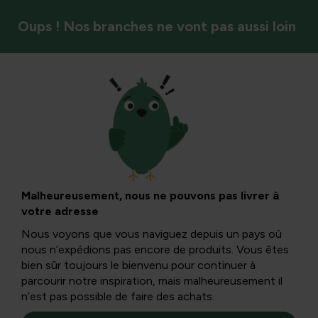
Oups ! Nos branches ne vont pas aussi loin
Légumes
Que nous dit la
forme des fruits et
Malheureusement, nous ne pouvons pas livrer à
votre adresse
légumes
Nous voyons que vous naviguez depuis un pays où
nous n’expédions pas encore de produits. Vous êtes
bien sûr toujours le bienvenu pour continuer à
La forme de certains fruits en dit souvent long sur une
parcourir notre inspiration, mais malheureusement il
partie du corps pour laquelle ils sont adaptés. Pour en
n’est pas possible de faire des achats.
savoir plus ici...