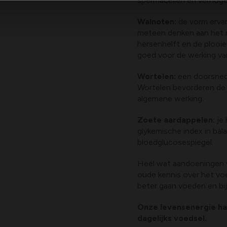
spermacellen en verhoge
Walnoten:
de vorm erva
meteen denken aan het me
hersenhelft en de plooie
goed voor de werking va
Wortelen:
een doorsnede
Wortelen bevorderen de 
algemene werking.
Zoete aardappelen:
je
glykemische index in ba
bloedglucosespiegel.
Heel wat aandoeningen 
oude kennis over het v
beter gaan voeden en bi
Onze levensenergie ha
dagelijks voedsel.