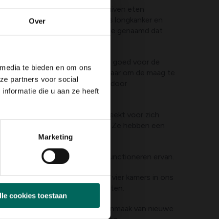
rm van ons longweefsel. Veel druiven eten
andoeningen van de longen zoals longkanker en
Over
zit ook een stof, proanthocyanide genaamd dat
eeft de vorm van een maag en is goed voor de
 media te bieden en om ons
 gebruiken dit al meer dan 2000 jaar om de maag te
ze partners voor social
tegen misselijkheid veroorzaakt door
nformatie die u aan ze heeft
angerschapsmisselijkheid.
een de vorm maar ook de naam spreekt voor zich.
ositieve werking op de nieren. Ze hebben een
de werking.
Marketing
tokken en zorgen voor het goed functioneren ervan.
aat uit vier delen, net zoals de vier kamers in ons
oed voor het hart en de bloedvaten.
lle cookies toestaan
eel zaadjes. Ze bevorderen de aanmaak van nieuwe