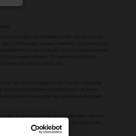
rmen
eze vrucht lijkt op de baarmoeder van de vrouw.
 duurt zelfs exact negen maanden, net zo lang als
vocado heeft dan ook een zeer positieve invloed
et vrouwelijk lichaam. Ze kunnen overtollige
inderen alsook het risico op
nede van een champignon lijkt op het menselijk
ne D wat een positieve invloed heeft op onze
te botjes in ons oor die het geluid overbrengen
sappelen en pompelmoes hebben de vorm van een
imuleren de lymfecirculatie en zijn goed voor de
en.