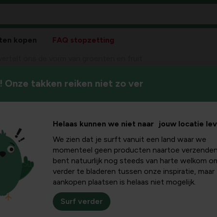
ten kopen
FAQ stopzetting
ertelt ons de vorm van groenten en fruit
 Onze takken reiken niet zo ver
De vorm van bepaalde vrucht
s de vorm
het goed is. Ontdek hier meer.
n fruit
Helaas kunnen we niet naar jouw locatie le
We zien dat je surft vanuit een land waar we
momenteel geen producten naartoe verzenden
bent natuurlijk nog steeds van harte welkom o
er een lichaamsdeel waarvoor het goed is. Aan het eind van de
verder te bladeren tussen onze inspiratie, maar
ke kenmerken van bepaalde planten aan de medicinale werking 
aankopen plaatsen is helaas niet mogelijk.
chap nog steeds gebruikt.
Surf verder
patronen in groenten en fruit een teken zijn dat deze vrucht 