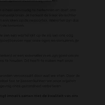
n de sperma-activiteit bij mannen.
n is heel eenvoudig te herkennen en doet ons
nselijk brein. Je herkent de linker en rechter
n erin lijken op de neocortex. Walnoten zijn dus
n de hersenen.
 van een wortel lijkt op de iris van ons oog.
bloedtoevoer naar onze ogen en stimuleren de
 herkent er een alvleesklier in en zijn goed om de
lans te houden. Dit heeft te maken met onze
worden veroorzaakt door wat we eten. Door de
oedsel toe te passen kunnen we onze organen
jgevolg onze gezondheid verbeteren.
ngt immers samen met de kwaliteit van ons