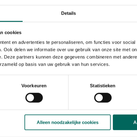
Druiven:
lijken op de vo
vermindert de kans op a
Details
emfyseem. In de pitjes 
helpt bij astma.
an cookies
Gember:
deze wortel h
ent en advertenties te personaliseren, om functies voor social
spijsvertering. Chinezen
. Ook delen we informatie over uw gebruik van onze site met on
kalmeren. Het helpt ook 
e. Deze partners kunnen deze gegevens combineren met andere i
chemotherapie en bij zw
erzameld op basis van uw gebruik van hun services.
Kidneybonen
: niet all
Deze bonen hebben een p
zuiverende en ontgiften
Voorkeuren
Statistieken
Olijven
: lijken op eiers
Tomaat:
een tomaat best
hart. Tomaten zijn dus g
Alleen noodzakelijke cookies
A
Vijgen
: bevatten heel v