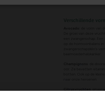
Verschillende vo
Avocado:
de vorm van d
De groei van deze vrucht
een zwangerschap. Een a
op de hormoonbalans in h
zwangerschapskilo’s verm
baarmoederhalskanker.
Champignons
: de doors
oor. Ze bevatten vitami
botten. Ook op de kleins
naar onze hersenen.
Citrusvruchten
: sinaa
vrouwelijke borst. Ze st
gezondheid van de borst