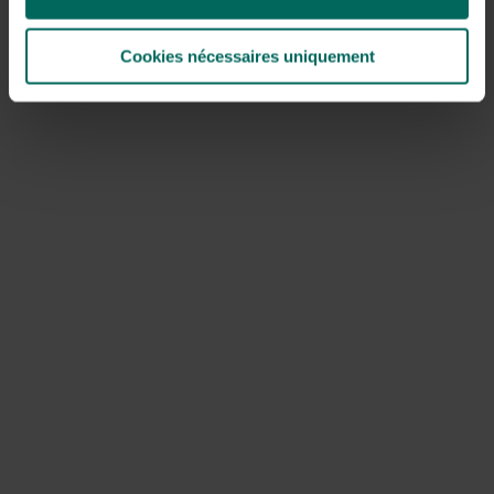
het vuur opflakkert. Ook tijdens het braadproces worden
de groentjes nog even ingestreken. Probeer de groenten
Cookies nécessaires uniquement
op een traag tempo te garen, plaats de grillrooster iets
hoger of leg de groenten aan de buitenkanten.
Witloof op de barbecue
Op de barbecue ontpopt witloof zich tot een
verrassende delicatesse, omdat het een licht
gekaramelliseerd smaakje krijgt. Snijd de stronken
overlangs doormidden, maar verwijder de bittere kern
deze keer niet. Leg de helften op en niet te hevige
vuurgloed en laat ze 5 minuten roosteren aan elke zijde.
Strijk ze na 1 minuut in met olie waarin u wat suiker hebt
gemengd. Kruid ze op het einde met peper en zout.