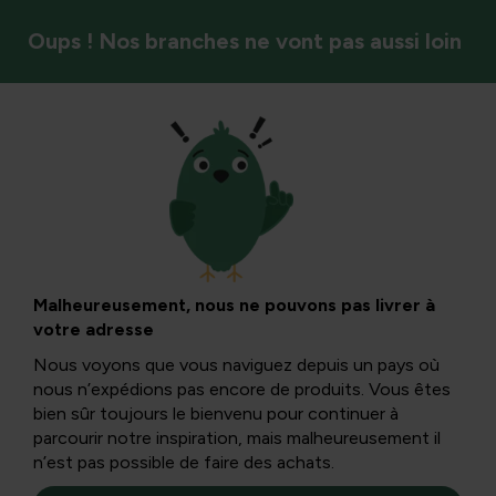
Oups ! Nos branches ne vont pas aussi loin
Légumes
Légumes sur le
barbecue (de notre
Malheureusement, nous ne pouvons pas livrer à
votre adresse
propre jardin)
Nous voyons que vous naviguez depuis un pays où
nous n’expédions pas encore de produits. Vous êtes
bien sûr toujours le bienvenu pour continuer à
Avec l’été à l’horizon, de nombreuses soirées barbecue
parcourir notre inspiration, mais malheureusement il
sont traditionnellement organisées. Non seulement la
n’est pas possible de faire des achats.
viande est délicieuse sur le barbecue, mais aussi les