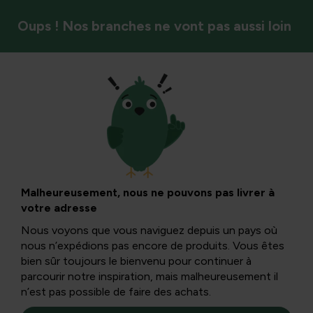
Oups ! Nos branches ne vont pas aussi loin
Oiseaux
Explosion
printanière : des
Malheureusement, nous ne pouvons pas livrer à
votre adresse
fleurs-de-printemps
Nous voyons que vous naviguez depuis un pays où
nous n’expédions pas encore de produits. Vous êtes
sur le balcon
bien sûr toujours le bienvenu pour continuer à
parcourir notre inspiration, mais malheureusement il
n’est pas possible de faire des achats.
En février et mars, la plupart des balcons, terrasses ou