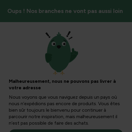
Oups ! Nos branches ne vont pas aussi loin
Oiseaux
Écureuils dans le
jardin : attirer et
Malheureusement, nous ne pouvons pas livrer à
votre adresse
nourrir
Nous voyons que vous naviguez depuis un pays où
nous n’expédions pas encore de produits. Vous êtes
bien sûr toujours le bienvenu pour continuer à
Avec sa queue généreuse et broussaille et ses yeux
parcourir notre inspiration, mais malheureusement il
ronds et perçants, l’écureuil a un fort facteur de câlin.
n’est pas possible de faire des achats.
C’est un résident permanent de la forêt mais il apparaît