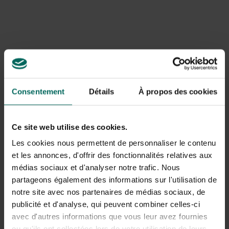
période de 10 semaines. Après 3 mois, ils sont expulsés
du territoire et doivent mener leur propre vie. Après 10
mois, ils sont sexuellement matures et prêts à fonder leur
propre famille.
Consentement
Détails
À propos des cookies
Ce site web utilise des cookies.
Les cookies nous permettent de personnaliser le contenu
et les annonces, d'offrir des fonctionnalités relatives aux
médias sociaux et d'analyser notre trafic. Nous
partageons également des informations sur l'utilisation de
notre site avec nos partenaires de médias sociaux, de
publicité et d'analyse, qui peuvent combiner celles-ci
Qu’est-ce qu’un écureuil mange ?
avec d'autres informations que vous leur avez fournies
ou qu'ils ont collectées lors de votre utilisation de leurs