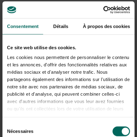
mineralen.
Consentement
Détails
À propos des cookies
Ce site web utilise des cookies.
Les cookies nous permettent de personnaliser le contenu
et les annonces, d'offrir des fonctionnalités relatives aux
médias sociaux et d'analyser notre trafic. Nous
Wat is Teffmeel?
partageons également des informations sur l'utilisation de
notre site avec nos partenaires de médias sociaux, de
Teff
is een gewas uit het geslacht van de liefdegrassen
publicité et d'analyse, qui peuvent combiner celles-ci
of Eragrostis. Het is een heel bijzondere graansoort met
een uiterst kleine korrel. In één tarwekorrel passen wel
avec d'autres informations que vous leur avez fournies
150 kleine teffkorreltjes. Het graan kent zijn oorsprong in
ou qu'ils ont collectées lors de votre utilisation de leurs
Ethiopië waar het vooral gewaardeerd wordt omwille van
services.
zijn superieure voedingswaarde. Het is een uitstekende
Sélection
bron van vezels en ijzer, bevat essentiële aminozuren en
Nécessaires
du
mineralen. Teffmeel kan in brood, in patisserie, als