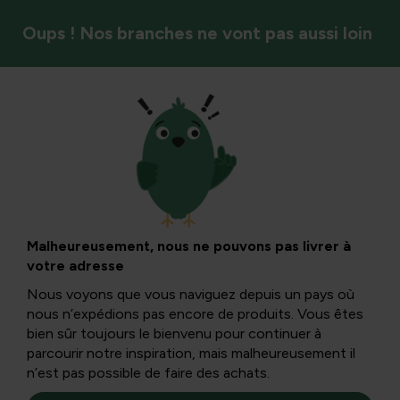
Oups ! Nos branches ne vont pas aussi loin
Recettes de notre propre jardin
Préparez vous-
même des
Malheureusement, nous ne pouvons pas livrer à
votre adresse
pancakes sans
Nous voyons que vous naviguez depuis un pays où
nous n’expédions pas encore de produits. Vous êtes
gluten avec de la
bien sûr toujours le bienvenu pour continuer à
parcourir notre inspiration, mais malheureusement il
n’est pas possible de faire des achats.
farine de teff