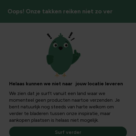
Oops! Onze takken reiken niet zo ver
Recepten uit eigen tuin
Maak zelf
glutenvrije
Helaas kunnen we niet naar jouw locatie leveren
We zien dat je surft vanuit een land waar we
pannenkoeken met
momenteel geen producten naartoe verzenden. Je
bent natuurlijk nog steeds van harte welkom om
teffmeel
verder te bladeren tussen onze inspiratie, maar
aankopen plaatsen is helaas niet mogelijk.
Surf verder
Intussen zijn er al heel wat glutenvrije alternatieven op de