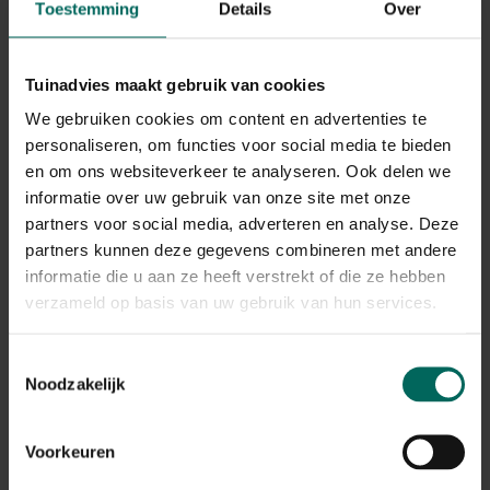
Toestemming
Details
Over
Tuinadvies maakt gebruik van cookies
We gebruiken cookies om content en advertenties te
personaliseren, om functies voor social media te bieden
Wat is Teffmeel?
en om ons websiteverkeer te analyseren. Ook delen we
informatie over uw gebruik van onze site met onze
Teff
is een gewas uit het geslacht van de liefdegrassen
partners voor social media, adverteren en analyse. Deze
of Eragrostis. Het is een heel bijzondere graansoort met
partners kunnen deze gegevens combineren met andere
een uiterst kleine korrel. In één tarwekorrel passen wel
150 kleine teffkorreltjes. Het graan kent zijn oorsprong in
informatie die u aan ze heeft verstrekt of die ze hebben
Ethiopië waar het vooral gewaardeerd wordt omwille van
verzameld op basis van uw gebruik van hun services.
zijn superieure voedingswaarde. Het is een uitstekende
bron van vezels en ijzer, bevat essentiële aminozuren en
Toestemmingsselectie
mineralen. Teffmeel kan in brood, in patisserie, als
Noodzakelijk
paneermeel en als bindmiddel in sauzen worden gebruikt
maar dus ook in pannenkoeken. Er bestaat witte, rode en
bruine teff waarbij de voedingswaarde onderling kan
Voorkeuren
verschillen.