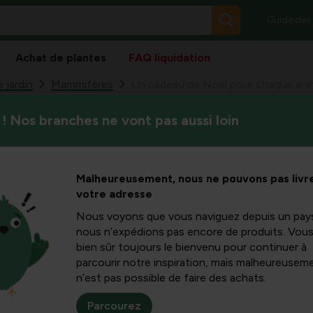
Guide des
Achat de plantes
FAQ liquidation
 jardin
Mammifères
Un cadeau de Noël pour chaque anim
! Nos branches ne vont pas aussi loin
Vous pourriez oublier, mais 
oël pour
aussi un joli cadeau cette a
vous accompagnerons dans v
mal !
Malheureusement, nous ne pouvons pas livre
votre adresse
Nous voyons que vous naviguez depuis un pay
nous n’expédions pas encore de produits. Vou
bien sûr toujours le bienvenu pour continuer à
ement pour vos
parcourir notre inspiration, mais malheureuseme
ent, ronronnent,
n’est pas possible de faire des achats.
ous faut pour mettre
ël : des paniers
Parcourez