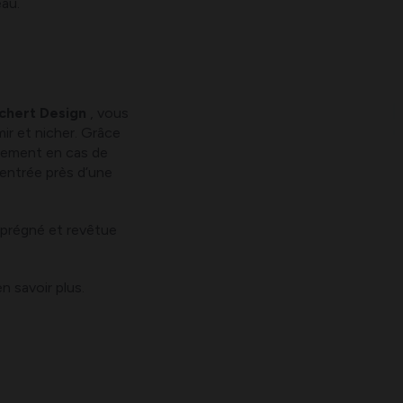
au.
sschert Design
, vous
mir et nicher. Grâce
idement en cas de
entrée près d’une
imprégné et revêtue
n savoir plus.