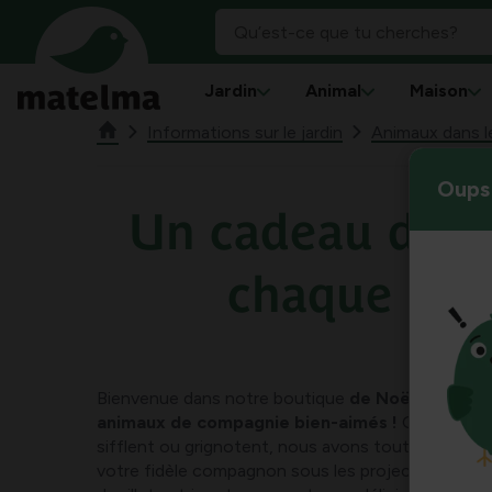
Jardin
Animal
Maison
Informations sur le jardin
Animaux dans le
Oups 
Un cadeau de N
chaque ani
Bienvenue dans notre boutique
de Noël spécial
animaux de compagnie bien-aimés !
Qu’ils remu
sifflent ou grignotent, nous avons tout ce qu’il v
votre fidèle compagnon sous les projecteurs de No