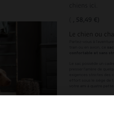
chiens ici.
(
, 58,49 €)
Le chien ou ch
Partez-vous à l’aventure
train ou en avion, ce
sac
confortable et sans st
Le sac possède un cadre
presser l’arrière de que
exigences strictes des co
effort sous le siège de 
votre ami à quatre patte
Trouvez d’autres excellen
(
, 62,99 €
)