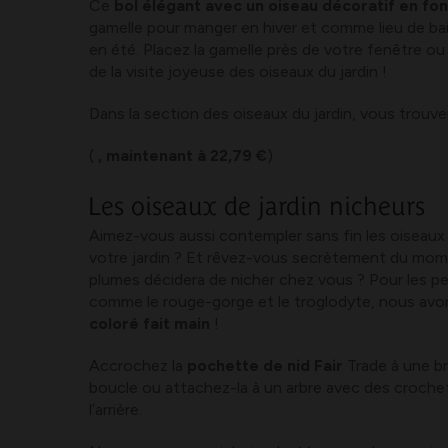
Ce
bol élégant avec un oiseau décoratif en fo
gamelle pour manger en hiver et comme lieu de bai
en été. Placez la gamelle près de votre fenêtre ou
de la visite joyeuse des oiseaux du jardin !
Dans la section des oiseaux du jardin, vous trouve
(
, maintenant à 22,79 €
)
Les oiseaux de jardin nicheurs
Aimez-vous aussi contempler sans fin les oiseaux 
votre jardin ? Et rêvez-vous secrètement du mom
plumes décidera de nicher chez vous ? Pour les pet
comme le rouge-gorge et le troglodyte, nous av
coloré fait main
!
Accrochez la
pochette de nid Fair
Trade à une br
boucle ou attachez-la à un arbre avec des crochet
l’arrière.