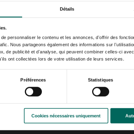
Le chat joueur
Détails
Ce griffoir est
le momen
besoin naturel de votre a
ies.
détourner l’attention de
e personnaliser le contenu et les annonces, d'offrir des fonctio
Le grattage enlève la cou
rafic. Nous partageons également des informations sur l'utilisati
puisse passer de façon po
, de publicité et d'analyse, qui peuvent combiner celles-ci avec
alternative pour empêche
ils ont collectées lors de votre utilisation de leurs services.
papier peint.
Vous pouvez trouver plus
Préférences
Statistiques
(
, 39,99 €
)
Les poules heur
Les poules heureuses 
Cookies nécessaires uniquement
Auto
poulailler luxueux, ce se
fabrication européenne e