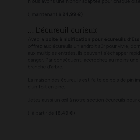
Nous avons une nichoir adaptée pour chaque oise
(, maintenant à
24,99 €
)
... L’écureuil curieux
Avec la
boîte à nidification pour écureuils d’E
offrez aux écureuils un endroit sûr pour vivre, dor
aux multiples entrées, ils peuvent s’échapper rap
danger. Par conséquent, accrochez au moins une 
branche d’arbre.
La maison des écureuils est faite de bois de pin 
d’un toit en zinc.
Jetez aussi un œil à notre section écureuils pour e
(, à partir de
18,49 €
)