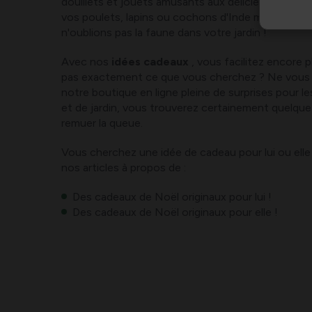
douillets et jouets amusants aux délicieux encas 
vos poulets, lapins ou cochons d'Inde méritent un
n'oublions pas la faune dans votre jardin !
Avec nos
idées cadeaux
, vous facilitez encore pl
pas exactement ce que vous cherchez ? Ne vous 
notre boutique en ligne pleine de surprises pour l
et de jardin, vous trouverez certainement quelque
remuer la queue.
Vous cherchez une idée de cadeau pour lui ou elle
nos articles à propos de :
Des cadeaux de Noël originaux pour lui !
Des cadeaux de Noël originaux pour elle !