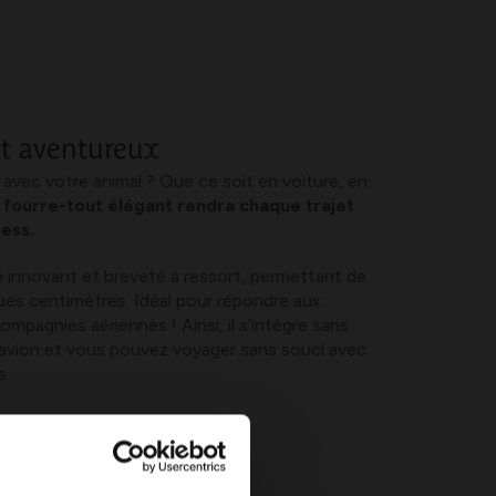
at aventureux
 avec votre animal ? Que ce soit en voiture, en
 fourre-tout élégant rendra chaque trajet
ress.
 innovant et breveté à ressort, permettant de
lques centimètres. Idéal pour répondre aux
mpagnies aériennes ! Ainsi, il s’intègre sans
l’avion et vous pouvez voyager sans souci avec
s.
ts produits ici !