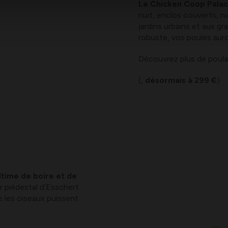
Le Chicken Coop Pala
nuit, enclos couverts, ni
jardins urbains et aux g
robuste, vos poules auro
Découvrez plus de poulai
(,
désormais à 299 €
)
ltime de boire et de
r piédestal d’Esschert
e les oiseaux puissent