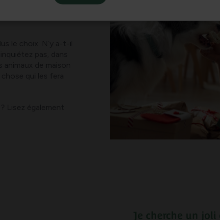
de la situation. Même
 cadeau festif, et
us le choix. N’y a-t-il
inquiétez pas, dans
es animaux de maison
 chose qui les fera
 ? Lisez également
Je cherche un joli