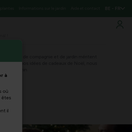
BE - FR
 plantes
Informations sur le jardin
Aide et contact
al !
vos animaux de compagnie et de jardin méritent
nnée. Avec nos idées de cadeaux de Noël, nous
otre chemin.
r à
s où
s êtes
nt il