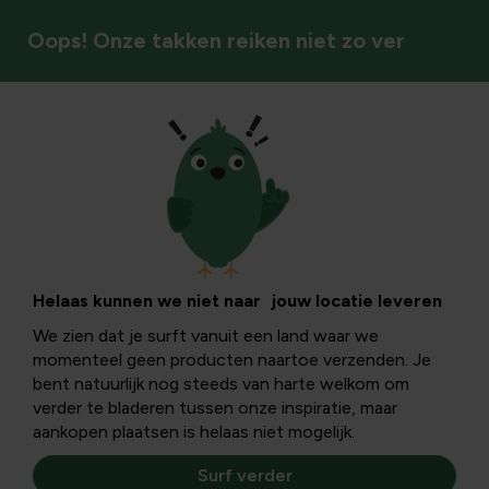
Oops! Onze takken reiken niet zo ver
Zoogdieren
Een kerstcadeau
voor elk huisdier!
Helaas kunnen we niet naar jouw locatie leveren
We zien dat je surft vanuit een land waar we
momenteel geen producten naartoe verzenden. Je
Je zou het misschien vergeten, maar jouw huis- en
bent natuurlijk nog steeds van harte welkom om
tuindieren verdienen dit jaar ook een mooi cadeau. Met
verder te bladeren tussen onze inspiratie, maar
onze kerstcadeautips helpen we je alvast op weg.
aankopen plaatsen is helaas niet mogelijk.
Surf verder