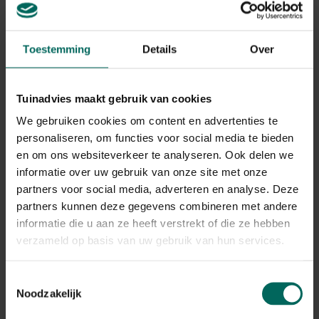
centimeter kunt indrukken. Ideaal om te voldoen aan de
strenge eisen van luchtvaartmaatschappijen! Zo past hij
moeiteloos onder de vliegtuigstoel en kun je samen met
Toestemming
Details
Over
je viervoeter zorgeloos op reis.
Vind hier nog meer leuke producten!
Tuinadvies maakt gebruik van cookies
(,
€ 62,99
)
We gebruiken cookies om content en advertenties te
personaliseren, om functies voor social media te bieden
De speelse kat
en om ons websiteverkeer te analyseren. Ook delen we
informatie over uw gebruik van onze site met onze
Deze krabpaal is
het ultieme speelmoment
voor jouw
kat!
Hij voorziet in de natuurlijke speel- en krabbehoefte
partners voor social media, adverteren en analyse. Deze
van jouw huisdier en helpt zo de aandacht af te leiden
partners kunnen deze gegevens combineren met andere
van andere objecten in de woonkamer.
informatie die u aan ze heeft verstrekt of die ze hebben
verzameld op basis van uw gebruik van hun services.
Het krabben verwijdert de buitenste laag van de nagel
waardoor de gezonde nagel er op een goede manier kan
Toestemmingsselectie
doorkomen. Deze originele krabpaal dient als een
Noodzakelijk
uitstekend alternatief om te voorkomen dat jouw kat
zich richt op de meubels of het behang.