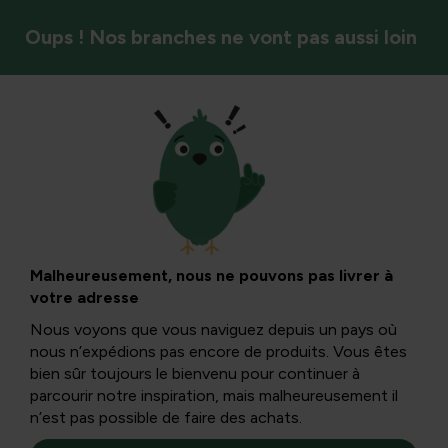
Oups ! Nos branches ne vont pas aussi loin
Styles de jardin et ambiance
Alternative à la
dolomie et à un
Malheureusement, nous ne pouvons pas livrer à
votre adresse
sentier de jardin
Nous voyons que vous naviguez depuis un pays où
nous n’expédions pas encore de produits. Vous êtes
écologique : guide
bien sûr toujours le bienvenu pour continuer à
parcourir notre inspiration, mais malheureusement il
n’est pas possible de faire des achats.
pour un sentier