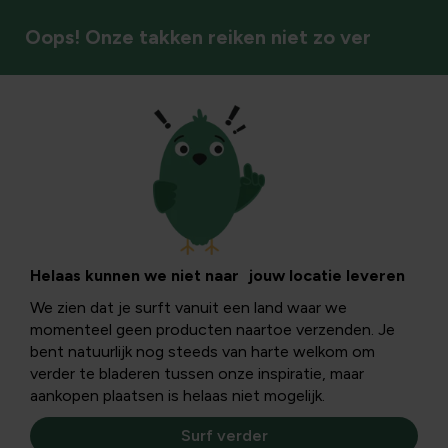
Oops! Onze takken reiken niet zo ver
Tuinstijlen & sfeer
Alternatief voor
dolomiet en een
Helaas kunnen we niet naar jouw locatie leveren
We zien dat je surft vanuit een land waar we
ecologisch tuinpad:
momenteel geen producten naartoe verzenden. Je
bent natuurlijk nog steeds van harte welkom om
gids voor een
verder te bladeren tussen onze inspiratie, maar
aankopen plaatsen is helaas niet mogelijk.
milieuvriendelijk
Surf verder