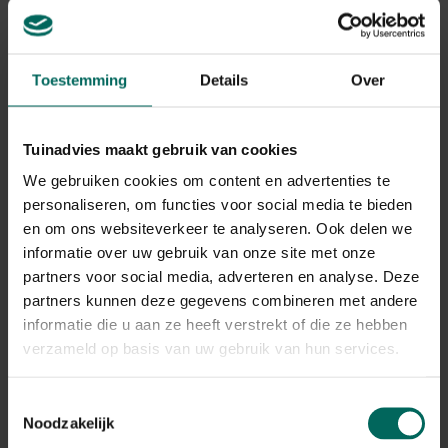
permeabele materialen, een doordachte drainage en een
stevige randafwerking zodat het pad lang meegaat en er
verzorgd uitziet. Een ecologisch tuinpad sluit bovendien
Toestemming
Details
Over
aan bij een groenere tuinervaring en helpt hagen, borders
en tuinpad op een natuurlijke manier met elkaar te
verbinden.
Tuinadvies maakt gebruik van cookies
Materialen en hun voor- en nadelen
We gebruiken cookies om content en advertenties te
personaliseren, om functies voor social media te bieden
Grind of stenen met een korrelgrootte van 8-16 mm:
Voordelen zijn uitstekende waterafvoer, gemak van
en om ons websiteverkeer te analyseren. Ook delen we
onderhoud en relatieve kostenbesparing. Nadelen zijn
informatie over uw gebruik van onze site met onze
mogelijk onkruidgroei onder de korrels en regelmatig
partners voor social media, adverteren en analyse. Deze
bijvullen.
partners kunnen deze gegevens combineren met andere
Gebroken baksteen of kalksteenmaterialen: Voordelen
informatie die u aan ze heeft verstrekt of die ze hebben
zijn een natuurlijke uitstraling en stabiliteit; nadelen zijn
verzameld op basis van uw gebruik van hun services.
mogelijke onkruidgroei tussen voegen en dat zwaar
verkeer meer slijtage kan veroorzaken.
Toestemmingsselectie
Natuursteen tegels met tussenruimtes: Voordelen zijn
Noodzakelijk
duurzaamheid en esthetiek; nadelen zijn kosten,