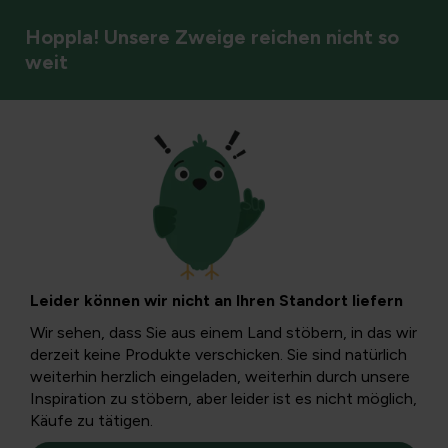
Hoppla! Unsere Zweige reichen nicht so
weit
Zierpflanzen
Die Sonnenblumen-
'Sunsation' blüht
Leider können wir nicht an Ihren Standort liefern
weiterhin
Wir sehen, dass Sie aus einem Land stöbern, in das wir
derzeit keine Produkte verschicken. Sie sind natürlich
weiterhin herzlich eingeladen, weiterhin durch unsere
Die Sonnenblüte erfolgen von Ende März bis September.
Inspiration zu stöbern, aber leider ist es nicht möglich,
Hinzu kommt, dass es sich um eine kompakte, robuste
Käufe zu tätigen.
Pflanze handelt, die sich im Topf, Behälter und Korb