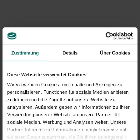
Rampenlicht zu rücken, zum Beispiel am Muttertag!
Zustimmung
Details
Über Cookies
Diese Webseite verwendet Cookies
Wir verwenden Cookies, um Inhalte und Anzeigen zu
Sonniger Sommer
personalisieren, Funktionen für soziale Medien anbieten
Im Gegensatz zu anderen Sonnenblumen blüht Sunsation
zu können und die Zugriffe auf unsere Website zu
im Frühling und hat mehrere Knospen. Wenn eine Blüte
analysieren. Außerdem geben wir Informationen zu Ihrer
fertig ist, blüht die nächste Knospe. Und weil jede Blume
Verwendung unserer Website an unsere Partner für
mindestens ein paar Wochen leuchtet, kannst du den
soziale Medien, Werbung und Analysen weiter. Unsere
fröhlichen Sonnenschein den ganzen Sommer über
Partner führen diese Informationen möglicherweise mit
genießen, egal wie das Wetter ist! Die Topf-Sonnenblume
weiteren Daten zusammen, die Sie ihnen bereitgestellt
ist eine kompakte und dekorative Pflanze, die schön