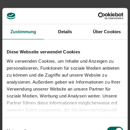
Luftstrom.
Botrytis (grauer Schimmel):
braune Flecken und
Fäulnis bei feuchten Bedingungen; oft an kühlen,
feuchten Tagen.
Wurzel- und Stängelfäule:
weiche Wurzeln und
Zustimmung
Details
Über Cookies
Stängel mit zu viel Wasser oder schlecht
durchlässigem Boden.
Schädlinge wie Zecken, Spinnmilben und
Diese Webseite verwendet Cookies
Blattläuse
: Verfärbungen, verformte Blätter und
Wir verwenden Cookies, um Inhalte und Anzeigen zu
abnehmende Vitalität.
personalisieren, Funktionen für soziale Medien anbieten
Wenn Sie den
kriechenden Thymian tot
sehen, liegt
zu können und die Zugriffe auf unsere Website zu
das oft an matschigen Bedingungen und unzureichender
analysieren. Außerdem geben wir Informationen zu Ihrer
Luftzirkulation, was dem Schimmel die Oberhand
Verwendung unserer Website an unsere Partner für
verschafft.
Thymiantod
kann auch auftreten, wenn die
soziale Medien, Werbung und Analysen weiter. Unsere
Wurzeln durch schlechte Drainage langfristig fäul sind.
Partner führen diese Informationen möglicherweise mit
weiteren Daten zusammen, die Sie ihnen bereitgestellt
Eine gesunde Thymianpflanze hat eine kompakte, lila
haben oder die sie im Rahmen Ihrer Nutzung der Dienste
grüne Krone mit aromatischen Blättern, die fest
gesammelt haben.
Einwilligungsauswahl
anfühlen und einen klaren, angenehmen Duft erzeugen.