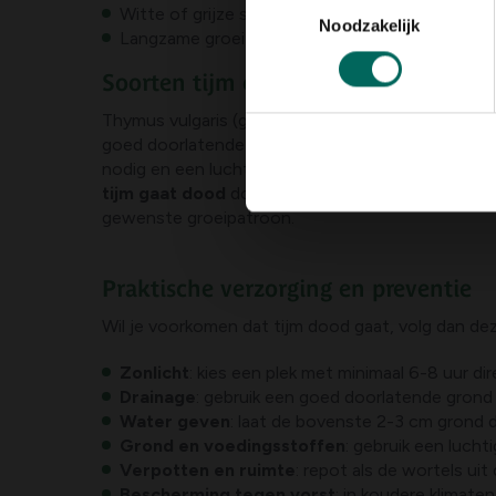
Witte of grijze schimmel op bladeren
Noodzakelijk
Langzame groei of kale plekken in de kruin
Soorten tijm en hun verzorging
Thymus vulgaris (gewone tijm) en Thymus serpyllu
goed doorlatende grond. Kruiptijm vormt een dek
nodig en een luchtige, goed gedraineerde ondergro
tijm gaat dood
door consequent verkeerde standp
gewenste groeipatroon.
Praktische verzorging en preventie
Wil je voorkomen dat tijm dood gaat, volg dan dez
Zonlicht
: kies een plek met minimaal 6-8 uur dir
Drainage
: gebruik een goed doorlatende grond 
Water geven
: laat de bovenste 2-3 cm grond 
Grond en voedingsstoffen
: gebruik een luch
Verpotten en ruimte
: repot als de wortels ui
Bescherming tegen vorst
: in koudere klimate