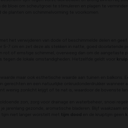
a de bloei om scheutgroei te stimuleren en plagen te verminder
ond de planten om schimmelvorming te voorkomen.
n met het verwijderen van dode of beschimmelde delen en geef
 5-7 cm en zet deze als stekken in natte, goed doorlatende p
n rot of ernstige schimmel, overweeg dan om de aangetaste pl
 is tegen de lokale omstandigheden. Hetzelfde geldt voor
kruip
re waarde maar ook esthetische waarde aan tuinen en balkons. 
 in gerechten en een natuurlijke onkruidonderdrukker wanneer
t weinig zonlicht krijgt of te nat is, waardoor de bovenste l
 voldoende zon, zorg voor drainage en waterbeheer, snoei regel
e jarenlang gezonde, aromatische bladeren. Blijf waakzaam en 
e tijm niet langer worstelt met
tijm dood
en de kruiptijm geen
k