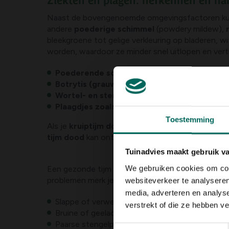
Ziekten en plagen: herkennen en ha
Naast de bovengenoemde omgevingsfactoren kunne
andere
poederige schimmel
(powdery mildew),
bleekgroene tot gelige verkleuring op bladeren, w
worden, waardoor ze minder snel uitlopen en vert
Poederende schimmel (powdery mildew)
: w
Botrytis (grauwe schimmel)
: bruine vlekken en
Wortel- en stengelrot
: zacht geworden wortel
Plaagdjes zoals teken, spint en bladluizen
: v
Toestemming
Als je
kruiptijm dood
ziet, is het vaak een gevol
tijm dood
kan ontstaan als er langdurig rot in de 
Tuinadvies maakt gebruik v
We gebruiken cookies om cont
Een gezonde tijm plant heeft compacte, paarse to
problemen merk je vaak:
websiteverkeer te analyseren
media, adverteren en analys
Slappe of verwelkte stengels
verstrekt of die ze hebben v
Bruine of geelachtige bladeren
Paarse stengelpunten bij verdroogde planten
Toestemmingsselectie