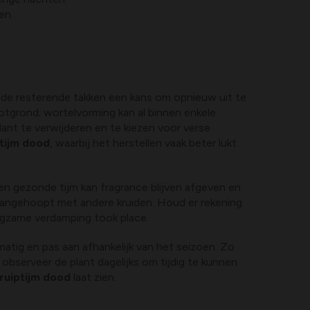
en.
 de resterende takken een kans om opnieuw uit te
otgrond; wortelvorming kan al binnen enkele
ant te verwijderen en te kiezen voor verse
tijm dood
, waarbij het herstellen vaak beter lukt
Een gezonde tijm kan fragrance blijven afgeven en
 aangehoopt met andere kruiden. Houd er rekening
angzame verdamping took place.
matig en pas aan afhankelijk van het seizoen. Zo
observeer de plant dagelijks om tijdig te kunnen
ruiptijm dood
laat zien.