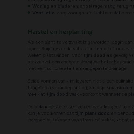
Woning en bladeren
: snoei regelmatig terug n
Ventilatie
: zorg voor goede luchtcirculatie r
Herstel en herplanting
Als een plant te verzwakt is geworden, begin da
lopen. Snijd gezonde scheuten terug tot ongeveer
weken plaatsvinden. Voor
tijm dood
als gevolg va
stekken of een andere cultivar die beter bestand
met een schone start en aangepaste drainage.
Beide vormen van tijm leveren niet alleen culinai
fungeren als randbeplanting, kruidige smaakmaker
mee dat
tijm dood
vaak voorkomt wanneer de plan
De belangrijkste lessen zijn eenvoudig: geef tijm
kun je voorkomen dat
tijm plant dood
en behoud j
ingrijpen bij tekenen van stress of ziekte, zodat j