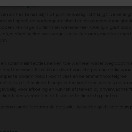
dood kan gaan
n als het te nat blijft of juist te weinig licht krijgt. De belan
aarnaast speelt de bodemgesteldheid en de groeiomstandigheden
es: bodem, drainage, zonlicht en waterbeheer. Ook
tijm gaat dood
uiptijm dood
spelen vaak vergelijkbare factoren, maar kruiptij
orm.
t en schimmelinfecties nemen toe wanneer water wegloopt maar s
jm heeft minimaal 6 tot 8 uur direct zonlicht per dag nodig vo
 compacte bodem houdt vocht vast en belemmert wortelgroei.
veel stikstof stimuleert bladgroei ten koste van wortels en st
 gevoelig voor afkoeling en kunnen afsterven bij onverwachte 
digd tijdens verpotten of bij onjuiste diepte bij planten.
 bovenstaande factoren de oorzaak. Hetzelfde geldt voor
tijm 
.