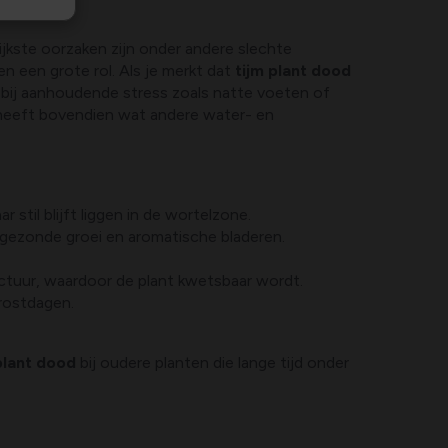
grijkste oorzaken zijn onder andere slechte
 een grote rol. Als je merkt dat
tijm plant dood
bij aanhoudende stress zoals natte voeten of
m heeft bovendien wat andere water- en
til blijft liggen in de wortelzone.
or gezonde groei en aromatische bladeren.
ructuur, waardoor de plant kwetsbaar wordt.
frostdagen.
plant dood
bij oudere planten die lange tijd onder