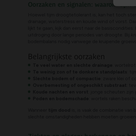
Oorzaken en signalen: waarom tijm 
Hoewel tijm droogtetolerant is, kan het toch sterve
drainage, waterstress en koude wind of vorst. D
lijkt te gaan, kijk dan eerst naar de basisconditi
uitdroging door lange periodes van droogte. Bij
kr
bodembalans nodig vanwege de kruipende groeiv
Belangrijkste oorzaken
Te veel water en slechte drainage
: wortelro
Te weinig zon of te donkere standplaats
: ti
Slechte bodem of compactie
: zware klei of
Overbemesting of ongeschikt substraat
: te
Koude nachten en vorst
: jonge scheuten zijn
Poden en bodemschade
: wortels raken bescha
Wanneer
tijm dood
is, is vaak de combinatie van
slechte omstandigheden hebben moeten groeien