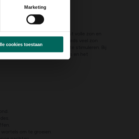
Marketing
e tijm groeit rechtop en vereist volle zon en
ken groeien, maar heeft nog steeds veel zon
lle cookies toestaan
groei en aromatische bladeren te stimuleren. Bij
uden met de beoogde standplaats en het
ond.
odes.
ffen.
r wortels om te groeien.
renge nachten.