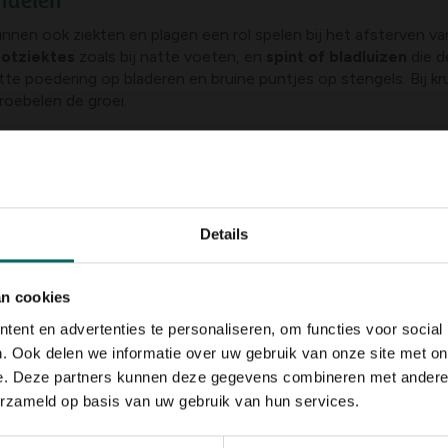
ndelen
n ook ziekten en plagen een rol spelen bij het afsterven va
rotziektes
zoals bij natte voeten, en
spint of bladluizen
die d
itte poedering op bladeren en bruine puntjes op stengels. Bij k
roebelen de groei.
itte poeder op bladeren, vooral bij hoge luchtvochtigheid en b
 rot bij natte condities; vaak bij kille, vochtige dagen.
s en stengels bij te veel water of slecht doorlatende grond.
erkleuring, misvormde bladeren en afname van vitaliteit.
Details
g van drassige omstandigheden plus onvoldoende luchtcirculat
wortels aanwezig is door slechte drainage.
an cookies
ent en advertenties te personaliseren, om functies voor social
 or groene kruin met aromatische bladeren die stevig aanvoele
. Ook delen we informatie over uw gebruik van onze site met on
e. Deze partners kunnen deze gegevens combineren met andere i
erzameld op basis van uw gebruik van hun services.