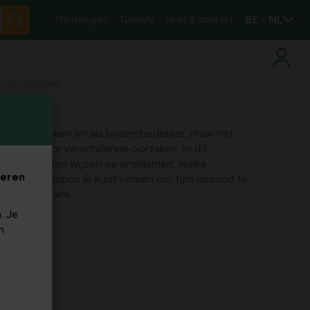
BE - NL
Plantengids
Tuininfo
Hulp & contact
 oplossingen
oor in de keuken en als bodembedekker, maar het
d gaat door verschillende oorzaken. In dit
 welke signalen wijzen op problemen, welke
veren
en welke stappen je kunt nemen om tijm gezond te
de vensterbank.
. Je
m