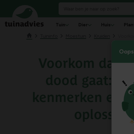
Tuin
Dier
Huis
Plan
Tuininfo
Moestuin
Kruiden
Voorkom
Oops!
Voorkom dat ti
dood gaat: oo
kenmerken en p
oplossin