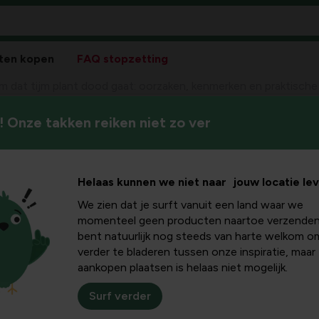
ten kopen
FAQ stopzetting
 dat tijm plant dood gaat: oorzaken, kenmerken en praktische
 Onze takken reiken niet zo ver
Thijm is een geliefde kruid v
jm plant
komt helaas voor dat tijm doo
uitgebreide artikel ontdek je
rzaken,
Helaas kunnen we niet naar jouw locatie le
oorzaken en ziekten spelen 
houden in zowel tuin als op 
We zien dat je surft vanuit een land waar we
raktische
momenteel geen producten naartoe verzenden
bent natuurlijk nog steeds van harte welkom o
verder te bladeren tussen onze inspiratie, maar
gen
aankopen plaatsen is helaas niet mogelijk.
Surf verder