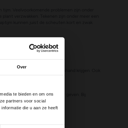
n tijm. Veelvoorkomende problemen zijn onder
e plant verzwakken. Tekenen zijn onder meer een
ruiptijm kunnen juist de scheuten kort en zwak
eperkte luchtstroom.
Over
ie, waardoor schimmels de bovenhand krijgen. Ook
 media te bieden en om ons
n en een klare, aangename geur geven. Bij
ze partners voor social
nformatie die u aan ze heeft