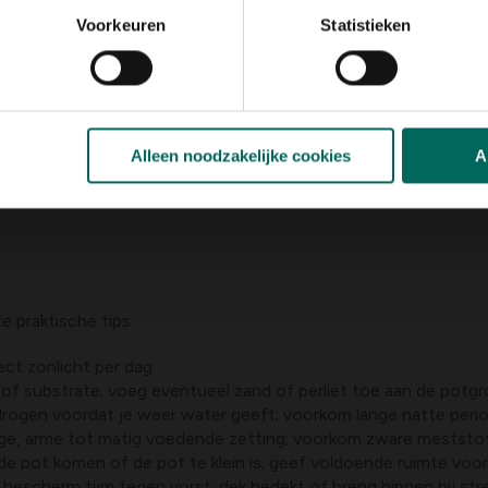
Voorkeuren
Statistieken
m (kruiptijm) verschillen in groeivorm en waterbehoefte. Gewon
laag of bodembedekker en kan ook in minder diep potten of da
Alleen noodzakelijke cookies
A
nd. Beide varianten profiteren van regelmatig snoeien om blad
laats, zal men bij het kiezen tussen de soorten rekening ho
e praktische tips:
ect zonlicht per dag.
of substrate; voeg eventueel zand of perliet toe aan de potgr
drogen voordat je weer water geeft; voorkom lange natte peri
tige, arme tot matig voedende zetting; voorkom zware meststo
t de pot komen of de pot te klein is; geef voldoende ruimte voo
n bescherm tijm tegen vorst; dek bedekt of breng binnen bij st