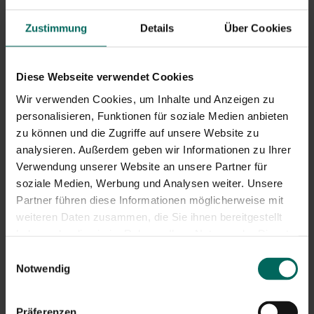
Blättern
Globusdistel Blaue
Seifenkraut –
Zustimmung
Details
Über Cookies
Kugel – Echinops ritro
Saponaria ocymoides
2,
1,
33
93
Diese Webseite verwendet Cookies
Wir verwenden Cookies, um Inhalte und Anzeigen zu
personalisieren, Funktionen für soziale Medien anbieten
2 - 2 Ergebnis(e) gezeigt
zu können und die Zugriffe auf unsere Website zu
Zurück nach oben
analysieren. Außerdem geben wir Informationen zu Ihrer
Verwendung unserer Website an unsere Partner für
soziale Medien, Werbung und Analysen weiter. Unsere
Samen und Pflanzmaterial für einen
Partner führen diese Informationen möglicherweise mit
blühenden Garten
weiteren Daten zusammen, die Sie ihnen bereitgestellt
haben oder die sie im Rahmen Ihrer Nutzung der Dienste
Mit unserem umfangreichen Sortiment an
Stauden,
gesammelt haben.
Samen
und
Pflanzmaterial
können Sie ganz einfach
Einwilligungsauswahl
einen farbenfrohen und pflegeleichten Garten schaffen.
Notwendig
Stauden blühen Jahr für Jahr, bieten
Farb- und
Formvariation
und sind ideal für Beete, Gärten und
Präferenzen
Balkonboxen. Egal, ob Sie beliebte Sorten wie Lavendel