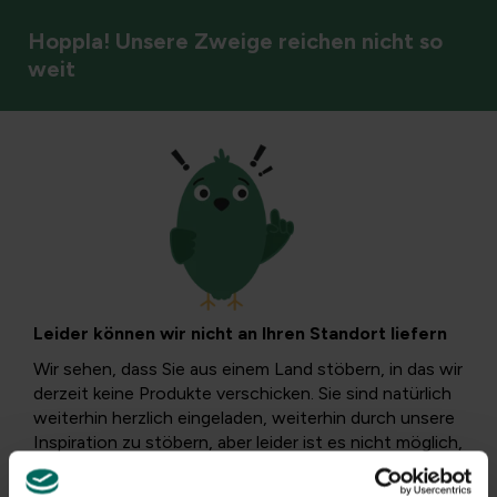
Hoppla! Unsere Zweige reichen nicht so
weit
Samen und Blütenzwiebeln
Stauden
Filter
Leider können wir nicht an Ihren Standort liefern
Wir sehen, dass Sie aus einem Land stöbern, in das wir
derzeit keine Produkte verschicken. Sie sind natürlich
weiterhin herzlich eingeladen, weiterhin durch unsere
Inspiration zu stöbern, aber leider ist es nicht möglich,
Käufe zu tätigen.