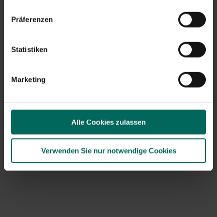
Präferenzen
Statistiken
Marketing
Alle Cookies zulassen
Verwenden Sie nur notwendige Cookies
Säugetiere
Wir können uns bei den Säugetieren kurz fassen: Igel
sollten jetzt schlafen
! Wenn du auf einen stößt, ist
Handeln nötig. Bring das Tier ins Haus, gib ihm genug
Futter und frisches Trinkwasser. Wirkt es sehr