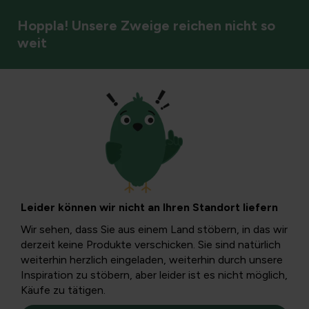
Hoppla! Unsere Zweige reichen nicht so
weit
Vögel
Gartenleben im
Dezember
Leider können wir nicht an Ihren Standort liefern
Abgesehen von den Vögeln in unserem Garten ruhen die
Wir sehen, dass Sie aus einem Land stöbern, in das wir
meisten Tiere im Dezember. Dennoch gibt es einige Dinge,
derzeit keine Produkte verschicken. Sie sind natürlich
die im Garten passieren können, um die Tiere glücklich zu
weiterhin herzlich eingeladen, weiterhin durch unsere
machen.
Inspiration zu stöbern, aber leider ist es nicht möglich,
Käufe zu tätigen.