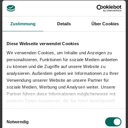
Kiefernzapfen oder schnell gebaute Ziegel und helfen
Sie diesen kleinen Fleißern mit.
Zustimmung
Details
Über Cookies
Weitere Insekten
Im Insektenland ist es ruhig, daher ist es ein perfekter
Diese Webseite verwendet Cookies
Zeitpunkt, darüber nachzudenken
, wie Sie Ihren
Garten in ein Paradies für Biodiversität verwandeln
Wir verwenden Cookies, um Inhalte und Anzeigen zu
können
. Wie wäre es mit einem flachen Wasserloch? Das
personalisieren, Funktionen für soziale Medien anbieten
ist ein Magnet für wilde Tiere und Insekten!
zu können und die Zugriffe auf unsere Website zu
analysieren. Außerdem geben wir Informationen zu Ihrer
Außerdem können Sie Ihren Garten mit (einheimischen)
Verwendung unserer Website an unsere Partner für
Pflanzen bereichern, die Nektar und Pollen liefern, wie
soziale Medien, Werbung und Analysen weiter. Unsere
wilde Gänseblümchen, Kornblumen oder Lavendel.
Partner führen diese Informationen möglicherweise mit
Wählen Sie auch Sträucher und Bäume wie
Schmetterlingsbüsche, Weißdorn oder Wildliguster, die
weiteren Daten zusammen, die Sie ihnen bereitgestellt
Insekten und Vögel lieben. Durch das Pflanzen saisonaler
haben oder die sie im Rahmen Ihrer Nutzung der Dienste
Blüter bieten Sie das ganze Jahr über Nahrung und
gesammelt haben.
Einwilligungsauswahl
Unterkunft. Du kannst auch heute noch Blumenzwiebeln
Notwendig
pflanzen!