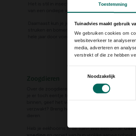
Het is stil in insectenland, dus een perfect mom
Toestemming
van een ondiepe waterpoel? Dat is een magneet v
Daarnaast kun je je tuin verrijken met (inheemse) 
Tuinadvies maakt gebruik v
struiken en bomen zoals vlinderstruiken, meidoorn,
We gebruiken cookies om cont
hele jaar door voedsel en schuilplekken. Je kunt 
websiteverkeer te analyseren
media, adverteren en analys
verstrekt of die ze hebben v
Toestemmingsselectie
Noodzakelijk
Zoogdieren
Over de zoogdieren kunnen we kort zijn: egels
hor
je er toch eentje tegen, dan is actie nodig. Neem 
binnen, geef het voldoende voedsel en vers drinkwa
verzwakt? Breng het dan naar een opvangcentrum 
dieren.
Heb je eekhoorns in de tuin? Wat een geluk!
Geef
voeding
en geniet van hun vrolijke aanwezigheid. 