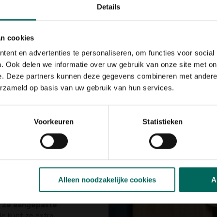
ent om na te denken over
hoe je je tuin kunt omtoveren tot e
Details
oor wilde dieren én insecten!
planten die nectar en stuifmeel leveren, zoals wilde margrieten
an cookies
 of wilde liguster, waar insecten en vogels dol op zijn. Door s
ent en advertenties te personaliseren, om functies voor social
nu nog steeds bloembollen planten!
. Ook delen we informatie over uw gebruik van onze site met on
e. Deze partners kunnen deze gegevens combineren met andere i
erzameld op basis van uw gebruik van hun services.
Voorkeuren
Statistieken
en nu te slapen
! Kom
het diertje mee naar
ter. Lijkt het erg
voor vogels en wilde
Alleen noodzakelijke cookies
A
 ze aangepaste
Je kunt ze extra