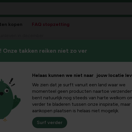
ten kopen
FAQ stopzetting
uinleven in december
 Onze takken reiken niet zo ver
Op de vogels in onze tuin na 
december
kan er nog het één en ander g
te maken.
Helaas kunnen we niet naar jouw locatie le
We zien dat je surft vanuit een land waar we
momenteel geen producten naartoe verzenden
bent natuurlijk nog steeds van harte welkom o
 handen te nemen
!
verder te bladeren tussen onze inspiratie, maar
ze een grondige
aankopen plaatsen is helaas niet mogelijk.
rk je dat een
Surf verder
t hét moment om hem