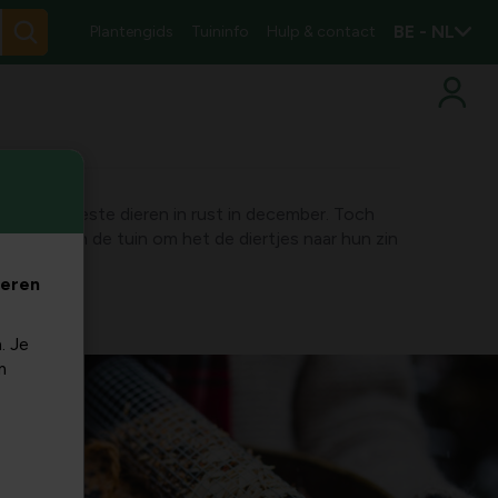
BE - NL
Plantengids
Tuininfo
Hulp & contact
zijn de meeste dieren in rust in december. Toch
ebeuren in de tuin om het de diertjes naar hun zin
veren
. Je
m