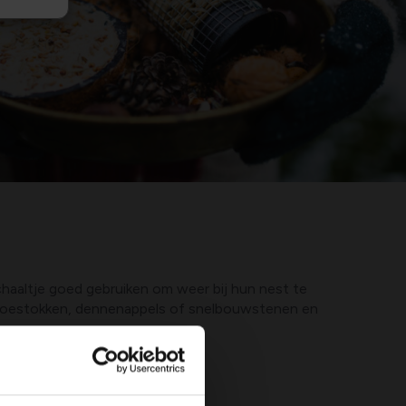
haaltje goed gebruiken om weer bij hun nest te
bamboestokken, dennenappels of snelbouwstenen en