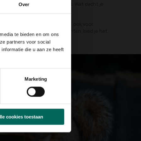
en paradijs voor biodiversiteit
. Wat dacht je
Over
, korenbloemen, of lavendel. Kies ook voor
eizoensgebonden bloeiers te planten, bied je het
 media te bieden en om ons
ze partners voor social
nformatie die u aan ze heeft
Marketing
lle cookies toestaan