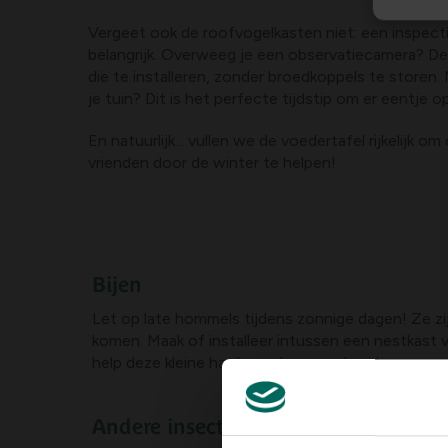
Vergeet ook de roofvogelkasten niet: een inspecti
belangrijk. Overweeg je een observatiecamera? D
die te installeren, zonder broedkoppels te storen.
je tuin? Dit is het perfecte tijdstip om er eentje o
En natuurlijk... vullen we de voedertafel rijkelijk 
vrienden door de winter te helpen!
Bijen
Let op late hommels tijdens zonnige dagen! Ze z
komen. Maak of installeer intussen een nestkast 
help deze kleine harde werkers een handje.
Andere insecten