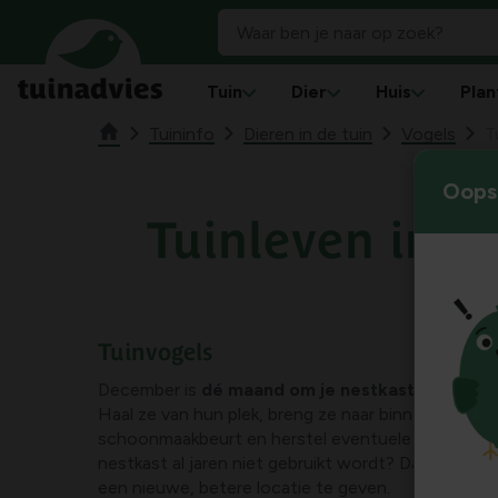
Tuin
Dier
Huis
Plan
Tuininfo
Dieren in de tuin
Vogels
T
Oops!
Tuinleven in 
Tuinvogels
December is
dé maand om je nestkasten onder
Haal ze van hun plek, breng ze naar binnen, geef 
schoonmaakbeurt en herstel eventuele schade. Me
nestkast al jaren niet gebruikt wordt? Dan is di
een nieuwe, betere locatie te geven.