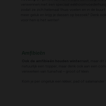
verwennen met een speciaal eekhoornvoederhuisj
zodat ze zich helemaal thuis voelen en in de buurt 
meer geluk en krijg je dassen op bezoek? Denk oo
voor hen is het winter!
Amfibieën
Ook de amfibieën houden winterrust
, maar di
natuurlijk een topper, maar denk ook aan een comp
verwerken van tuinafval – groot of klein.
Kom je per ongeluk een kikker, pad of salamander 