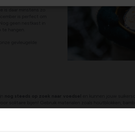
e is daar minstens zo
ecember is perfect om
 Nog geen nestkast in
p te hangen.
om onze gevleugelde
ijn
nog steeds op zoek naar voedsel
en kunnen jouw suikersc
voor solitaire bijen! Gebruik materialen zoals houtblokken, 