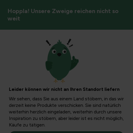
Hoppla! Unsere Zweige reichen nicht so
weit
Vögel
Hoftiere: der Kerry
Hill.
Leider können wir nicht an Ihren Standort liefern
Das Kerry Hill Schaf ist eine schlichte und starke
Wir sehen, dass Sie aus einem Land stöbern, in das wir
Schafrasse, die sich ohne großen Aufwand an
derzeit keine Produkte verschicken. Sie sind natürlich
unterschiedliche Ernährungs- und Umweltbedingungen
weiterhin herzlich eingeladen, weiterhin durch unsere
anpasst.
Inspiration zu stöbern, aber leider ist es nicht möglich,
Käufe zu tätigen.