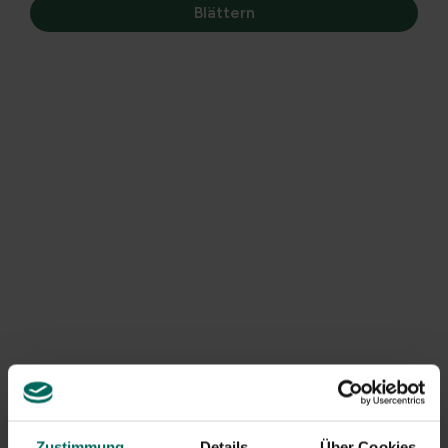
Blättern
Wenn ich durch meine Nachbarschaft fahre, fällt meine
Aufmerksamkeit oft auf ein paar mitfühlende, recht
kräftige Schafe mit einem einzigartigen und
charaktervollen, stolzen Aussehen. Es handelt sich um
eine Rasse, die aus dem Hügelland der Stadt Kerry in
Wales stammt.
Das Kerry Hill Schaf ist eine schlichte und starke
Schafrasse, die sich ohne großen Aufwand an
unterschiedliche Ernährungs- und Umweltbedingungen
anpasst. Die Rasse hat eine gute Resistenz gegen
Zustimmung
Details
Über Cookies