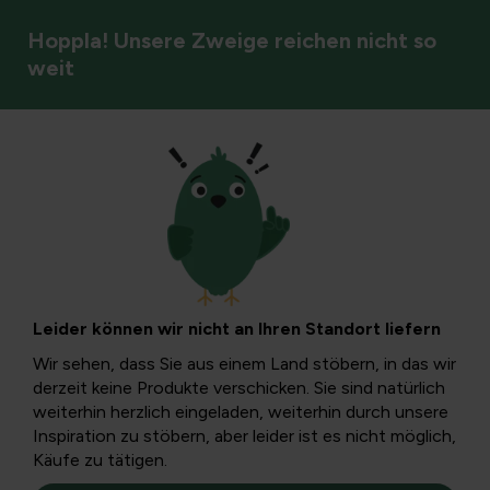
Hoppla! Unsere Zweige reichen nicht so
weit
Säugetiere
Ein
Weihnachtsgeschen
Leider können wir nicht an Ihren Standort liefern
für jedes Haustier!
Wir sehen, dass Sie aus einem Land stöbern, in das wir
derzeit keine Produkte verschicken. Sie sind natürlich
weiterhin herzlich eingeladen, weiterhin durch unsere
Vielleicht vergessen Sie es, aber auch Ihre Haustiere und
Inspiration zu stöbern, aber leider ist es nicht möglich,
Gartentiere verdienen dieses Jahr ein schönes Geschenk.
Käufe zu tätigen.
Mit unseren Weihnachtsgeschenkideen helfen wir Ihnen auf