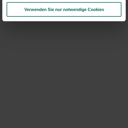
und von ausgezeichneter Qualität.
Verwenden Sie nur notwendige Cookies
Chicken Coop Palace
bietet einen vollständigen,
sicheren Unterschlupf mit Nachtstall, überdachter Lauf,
Legenest und praktischer Mistschublade. Geeignet für
Stadtgärten und größere Hühnerparks. Dank der Rampe
und des stabilen Designs werden deine Hühner einen
schönen Platz haben!
Entdecken Sie weitere Hühnerställe in unserem
Webshop.
(
, jetzt bei 299 €
)