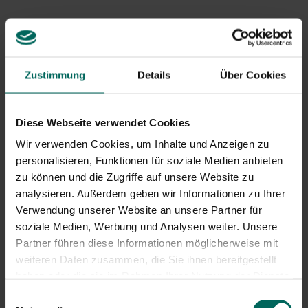
wärst du krank.
Symptome von Heuschnupfen sind Kribbeln in der Nase,
Niesen, laufende Nase, Blähungen, Kopfschmerzen
sowie eingeschränkter Geschmack und Geruch,
Zustimmung
Details
Über Cookies
Augenreizungen, ...
Wenn du unter Juckreiz oder Augenreizungen leidest, reib
Diese Webseite verwendet Cookies
dich nicht mit dem Kuschel an, denn das verschlimmert es
nur.
Wir verwenden Cookies, um Inhalte und Anzeigen zu
personalisieren, Funktionen für soziale Medien anbieten
Um den Kontakt mit dem Pollen zu begrenzen, gibt es
zu können und die Zugriffe auf unsere Website zu
mehrere Tipps, die die Angriffe einschränken können:
analysieren. Außerdem geben wir Informationen zu Ihrer
Verwendung unserer Website an unsere Partner für
Mähen Sie das Gras rechtzeitig, damit es keine Chance
soziale Medien, Werbung und Analysen weiter. Unsere
hat zu blühen.
Versuche, tagsüber drinnen zu bleiben, da tagsüber
Partner führen diese Informationen möglicherweise mit
mehr Pollen in der Luft ist als früh am Morgen.
weiteren Daten zusammen, die Sie ihnen bereitgestellt
Wenn du schlafen gehst, zieh dich in ein anderes
haben oder die sie im Rahmen Ihrer Nutzung der Dienste
Zimmer um, damit das Schlafzimmer pollenfrei bleibt.
gesammelt haben.
Einwilligungsauswahl
Es ist am besten, während der Heuschnupfensaison