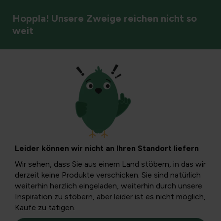
Hoppla! Unsere Zweige reichen nicht so
weit
Gartenkalender
Die originellsten
Weihnachtsgeschen
Leider können wir nicht an Ihren Standort liefern
für sie!
Wir sehen, dass Sie aus einem Land stöbern, in das wir
derzeit keine Produkte verschicken. Sie sind natürlich
weiterhin herzlich eingeladen, weiterhin durch unsere
Überrasche deinen Liebsten mit einem originellen
Inspiration zu stöbern, aber leider ist es nicht möglich,
Weihnachtsgeschenk! Lassen Sie sich von einem unserer
Käufe zu tätigen.
Topper inspirieren, den Sie unbedingt auf Ihrer Weihnachtsli