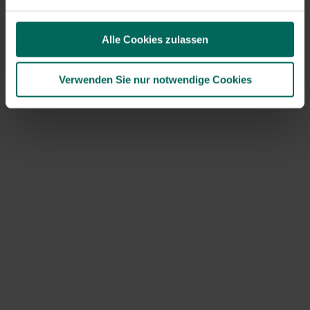
Nicht das, was du suchst? Dann schau dir unsere
anderen Modelle an.
Alle Cookies zulassen
(,
jetzt bei 59,99
€
)
Verwenden Sie nur notwendige Cookies
Der Kerzenfächer
Für ein warmes, duftendes Weihnachten
! Mit den
bezaubernden Kerzen von Woodwick können Sie im
Handumdrehen eine gemütliche Atmosphäre in Ihrem
Zuhause schaffen. Das sanfte, knisternde Geräusch des
Holzdochts erinnert an einen gemütlichen Kamin,
während der köstliche Duft von reinem weißen Tee,
Jasmin, roter Zeder und Rose den Raum erfüllt.
Hergestellt aus natürlichen Produkten
und erhältlich in
verschiedenen Formen und Größen – das perfekte
Geschenk, um ihr Interieur in eine winterliche
Atmosphäre zu bringen!