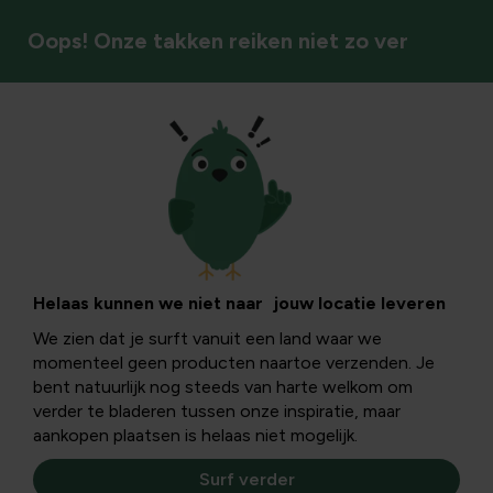
Oops! Onze takken reiken niet zo ver
Tuinkalender
De origineelste
kerstcadeaus voor
Helaas kunnen we niet naar jouw locatie leveren
We zien dat je surft vanuit een land waar we
haar!
momenteel geen producten naartoe verzenden. Je
bent natuurlijk nog steeds van harte welkom om
verder te bladeren tussen onze inspiratie, maar
Verras je geliefde met een origineel kerstcadeau! Laat je
aankopen plaatsen is helaas niet mogelijk.
inspireren door één van onze toppers die je zeker op je
kerstlijstje moet staan hebben.
Surf verder