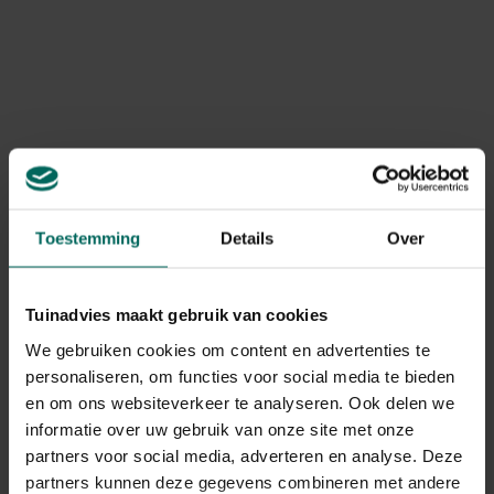
een ruim opbergschap voor al je
tuinbenodigdheden. Perfect voor in de serre, tuinkas of
op het terras - haar groene vingers verdienen dit!
Werp ook een blik op onze andere werktafels.
(,
nu aan 49,99 €
)
De avonturierster
Geef de avontuurlijke ziel in je leven het perfecte
Toestemming
Details
Over
kerstcadeau: de
Thermos King
, haar partner in avontuur.
Deze stevige thermoshouder neem je overal mee
naartoe, van verre bergtoppen tot boswandelingen dicht
Tuinadvies maakt gebruik van cookies
bij huis.
We gebruiken cookies om content en advertenties te
Of ze nu geniet van een dampend warme maaltijd of van
personaliseren, om functies voor social media te bieden
een verfrissend slaatje, de Thermos King staat altijd
en om ons websiteverkeer te analyseren. Ook delen we
paraat. Zijn
dubbelwandige roestvrijstalen wand
houdt
informatie over uw gebruik van onze site met onze
de warmte binnen en kou buiten, waardoor haar maaltijd
partners voor social media, adverteren en analyse. Deze
altijd perfect op temperatuur blijft!
partners kunnen deze gegevens combineren met andere