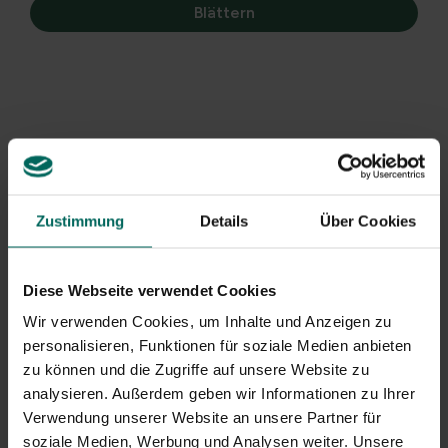
Blättern
Fleece auf einer Rolle
Tomatenschale – 80 x
– 50 x 2 m
500 cm
49,
9,
99
99
Zustimmung
Details
Über Cookies
Vlies 30 g/m² - 10 x 1,6
Fleece-Stoff Duo-
Diese Webseite verwendet Cookies
m
Pack – beige – 500 x
Wir verwenden Cookies, um Inhalte und Anzeigen zu
150 cm
7,
7,
99
59
personalisieren, Funktionen für soziale Medien anbieten
zu können und die Zugriffe auf unsere Website zu
analysieren. Außerdem geben wir Informationen zu Ihrer
Verwendung unserer Website an unsere Partner für
soziale Medien, Werbung und Analysen weiter. Unsere