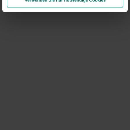
lassen sie sich leicht über Saatbeete, Blumenbeete oder
Verwenden Sie nur notwendige Cookies
Gemüsepflanzen platzieren, und Sie können sie
problemlos für jede Anwendung zuschneiden.
Entdecke Matelma – deinen Partner für alles, was
wächst und blüht. Zuverlässige Gartentipps,
hochwertige Produkte und Inspiration für jeden Garten-
und Tierliebhaber.
Hilfe & Informationen
Rückgabe
Versandinformationen
Wer sind wir?
ONLINE-ZAHLUNGSOPTIONEN