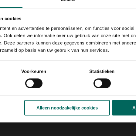
of terugbrengen. Maak een eenvoudige kaart met zones zoals s
an cookies
oorten die minder water en onderhoud vragen. Gebruik bodem
ent en advertenties te personaliseren, om functies voor social
. Ook delen we informatie over uw gebruik van onze site met on
e. Deze partners kunnen deze gegevens combineren met andere i
erzameld op basis van uw gebruik van hun services.
inen
ls engerlingen in gazons. Een tijdige aanpak voorkomt schade 
Bij twijfel kun je terecht bij de lokale tuinwinkel voor advies
Voorkeuren
Statistieken
kelijke oplossingen.
rkomen
chten en het stimuleren van goede bodemleven.
Alleen noodzakelijke cookies
A
abditis bacteriophora) kunnen effectief zijn tegen jonge enger
elmatig te maaien en zuinig te bemesten.