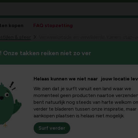
ten kopen
FAQ stopzetting
stijlen & sfeer
Verwaarloosde en verwilderde tuinen: stap-v
 Onze takken reiken niet zo ver
In dit informatieve artikel le
de en
stap voor stap weer leefbaar m
voorbeelden om efficiënt op 
en: stap-
Helaas kunnen we niet naar jouw locatie le
onderhoudsvriendelijk te hou
We zien dat je surft vanuit een land waar we
 om weer
momenteel geen producten naartoe verzenden
bent natuurlijk nog steeds van harte welkom o
verder te bladeren tussen onze inspiratie, maar
rijgen
aankopen plaatsen is helaas niet mogelijk.
Surf verder