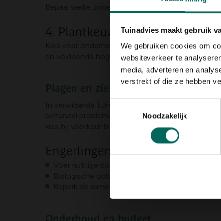
Bepaal welke zones je wilt behouden, vervangen 
4. Plantkeuze en uitvoering
Tuinadvies maakt gebruik v
Kies voor onderhoudsarme planten en inheemse s
We gebruiken cookies om cont
en voldoende hoge planten voor privacy.
websiteverkeer te analyseren
media, adverteren en analys
verstrekt of die ze hebben v
Plagen en ziekten in verwilderde tu
Toestemmingsselectie
In verwilderde tuinen komen vaak plagen voor zoa
behandel problemen voordat ze uit de hand lopen. 
Noodzakelijk
kies bij voorkeur biologisch of tijdelijk grondafhan
Engerlingen bestrijden en voo
Voer nuttige bodemactiviteiten uit zoals belu
Biologische oplossingen zoals aaltjes (Heterorh
Beperk de aanwezigheid van gazongier door reg
Onderhoud en budget