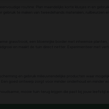
eenvoudige routine. Plan maandelijks korte klusjes in en gebrui
r gebruik te maken van tweedehands materialen, ruilbeurzen en 
arme grasstrook, een bloemrijke border met inheemse planten,
groei en maakt de tuin direct netter. Experimenteer met vert
erming en gebruik milieuvriendelijke producten waar mogelijk
 Een goed ontwerp zorgt voor minder onderhoud en minder wate
udsarme, mooie tuin terug krijgen die past bij jouw leefstijl 