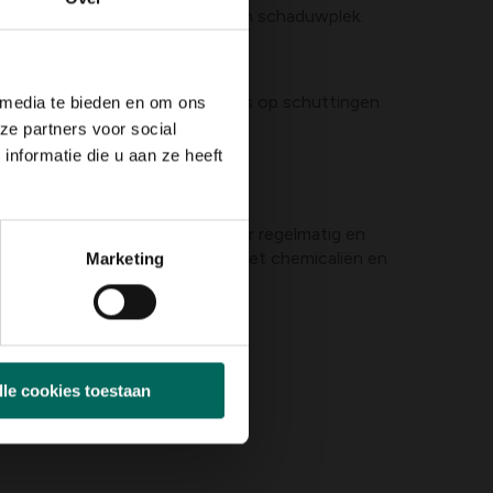
peelruimte, moestuin, border en schaduwplek.
bedekkers langs paden, klimmers op schuttingen
 media te bieden en om ons
ze partners voor social
nformatie die u aan ze heeft
aan wortels en gazon. Inspecteer regelmatig en
 en geschikte producten. Let op met chemicaliën en
Marketing
lle cookies toestaan
lingen.