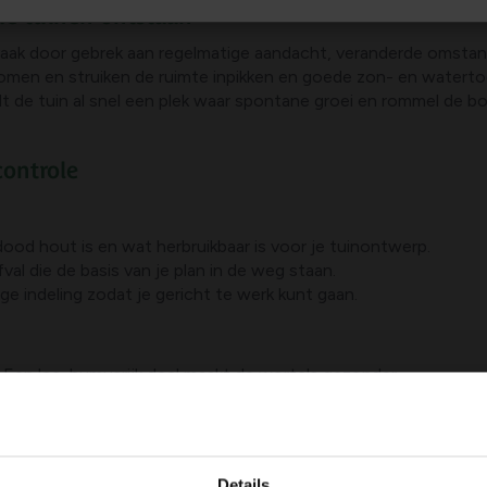
e tuinen ontstaan
 vaak door gebrek aan regelmatige aandacht, veranderde omst
bomen en struiken de ruimte inpikken en goede zon- en water
rdt de tuin al snel een plek waar spontane groei en rommel de 
controle
dood hout is en wat herbruikbaar is voor je tuinontwerp.
l die de basis van je plan in de weg staan.
e indeling zodat je gericht te werk kunt gaan.
Een los, humusrijk deel maakt de wortels gezonder.
admul om de bodem structuur te verbeteren.
lassen en stilstaand water worden voorkomen.
Details