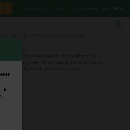
BE - NL
Plantengids
Tuininfo
Hulp & contact
oor-stap gids om weer controle te krijgen
er je hoe je een verwaarloosde en verwilderde tuin
aakt. Je krijgt een helder plan, praktische tips en
te ruimen, planten te kiezen en de tuin
veren
den.
. Je
m