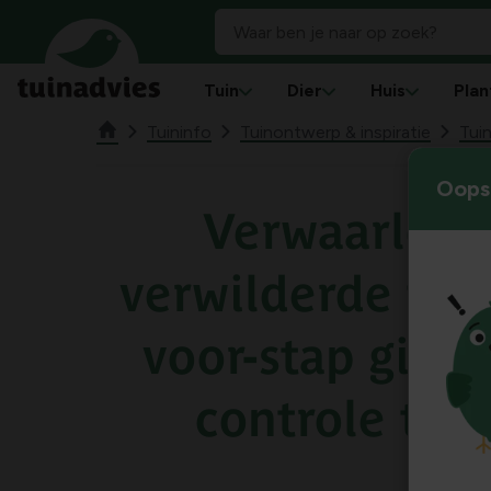
Tuin
Dier
Huis
Plan
Tuininfo
Tuinontwerp & inspiratie
Tuin
Oops!
Verwaarloos
verwilderde tuin
voor-stap gids
controle te k