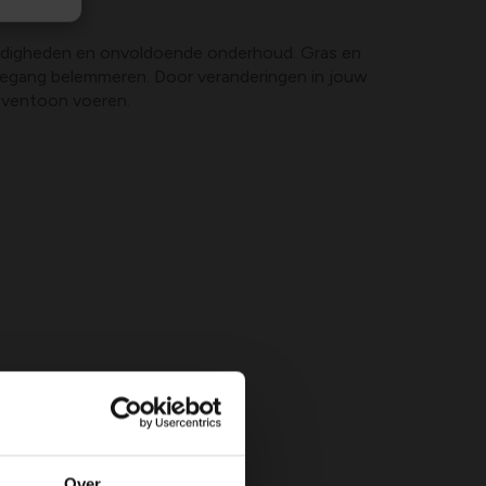
andigheden en onvoldoende onderhoud. Gras en
toegang belemmeren. Door veranderingen in jouw
boventoon voeren.
Over