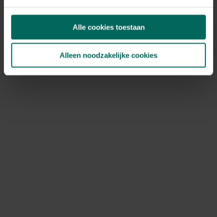
slechtste weersomstandigheden. Ze herleven echter in
het voorjaar en bloeien nog door tot in de zomer. Ook
miniatuur cyclamen zijn zeer aantrekkelijke, goed
Alle cookies toestaan
bloeiende potplantjes die de wintertuin, zij het op een
beschutte plaats, kunnen opfleuren.
Alleen noodzakelijke cookies
Skimmia ‘Rubella’ is een zeer betrouwbare
winterharde
eyecatcher
in bloempotten tijdens de winter. Het
blinkende leerachtige donkergroene blad staat mooi in
contrast met de roze trosvormige bloembotten
doorheen de winter. Zeer mooi in combinatie met
winterheide (Erica carnea). Deze wintergroene
dwergstruik wordt maximaal 30 cm hoog en geeft tuinen,
bloembakken en potten kleur tijdens de winter en het
vroege voorjaar. ‘Winter Beauty’ is een mooie variëteit die
in december, januari en februari bloeit. De bloemen zijn
kleurrijk donkerpaars tot wit.
Zeelands vlas
of Phormium tenax is een leuke
wintergroene architecturale soort met gestreepte
bladeren in roze, paars of bronsachtige tinten.