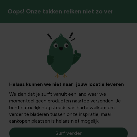
Oops! Onze takken reiken niet zo ver
Tuinstijlen & sfeer
Maak de tuin in de
winter
Helaas kunnen we niet naar jouw locatie leveren
We zien dat je surft vanuit een land waar we
aantrekkelijk
momenteel geen producten naartoe verzenden. Je
bent natuurlijk nog steeds van harte welkom om
verder te bladeren tussen onze inspiratie, maar
De winter wordt gezien als een saaie tijd voor de tuin,
aankopen plaatsen is helaas niet mogelijk.
maar een saai tuinseizoen bestaat niet! Ook in de winter
valt er volop te genieten van prachtige tuintaferelen.
Surf verder