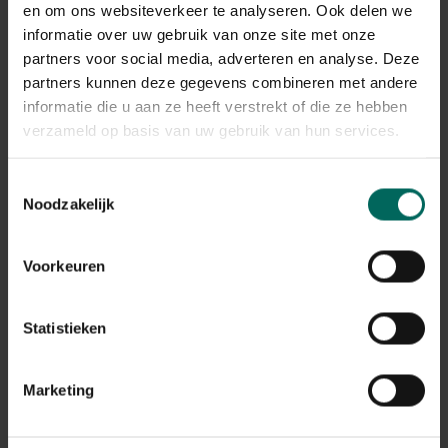
en om ons websiteverkeer te analyseren. Ook delen we
informatie over uw gebruik van onze site met onze
Bevestigingstechnieken per ondergrond
partners voor social media, adverteren en analyse. Deze
partners kunnen deze gegevens combineren met andere
Metselwerk en baksteen
informatie die u aan ze heeft verstrekt of die ze hebben
Bij gaas bevestigen aan muur in metselwerk gebruik je
verzameld op basis van uw gebruik van hun services.
lange pluggen of chemische ankers met roestvrij
metalen beugels. Verdeel de belasting gelijkmatig en
Toestemmingsselectie
gebruik meerdere bevestigingspunten langs de rand van
Noodzakelijk
het gaas of paneel.
Beton
Voorkeuren
Voor beton gebruik je speciale betonpluggen of
chemische ankers en boor je gaten met een betonboor.
Statistieken
Zorg voor voldoende ontlasting tussen het gaas en de
muur zodat vocht kan vrijkomen en roestvorming
minimaal blijft.
Marketing
Hout en lichtgewicht muren