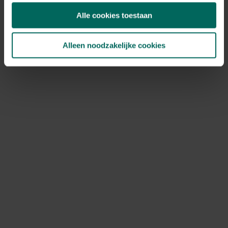
Bij houten of gipsachtige ondergronden gebruik je
Alle cookies toestaan
geschikte houtschroeven en mogelijk een lattenwerk
voor extra ondersteuning. Let op gewicht en
windbelasting bij klimplanten om schade aan de muur te
Alleen noodzakelijke cookies
voorkomen.
Draagkracht, veiligheid en onderhoud
Controleer periodiek de bevestigingen op loszittende
onderdelen en repareer waar nodig. Gebruik
roestvrijstalen of verzinkte bevestigingen om
roestvorming te voorkomen. Reinig en controleer het
gaas of betongaas regelmatig; verwijder mos en vuil en
behandel metalen delen tegen corrosie. Inspecteer ook
de kwaliteit van de muur na verloop van tijd zodat
scheuren niet doorzetten naar het gaas.
Veelvoorkomende problemen en
oplossingen