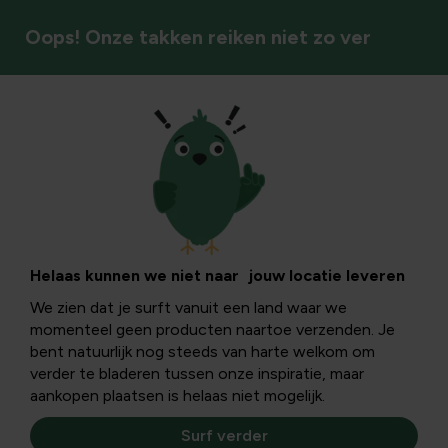
Oops! Onze takken reiken niet zo ver
DIY & bloemschikken
Gids voor
bevestigen van
Helaas kunnen we niet naar jouw locatie leveren
We zien dat je surft vanuit een land waar we
gaas, gaaspaneel en
momenteel geen producten naartoe verzenden. Je
bent natuurlijk nog steeds van harte welkom om
betongaas aan
verder te bladeren tussen onze inspiratie, maar
aankopen plaatsen is helaas niet mogelijk.
muren: klimplant,
Surf verder