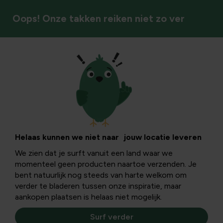
Oops! Onze takken reiken niet zo ver
Tuinkalender
Vijverkalender: de
vijver in juni
Helaas kunnen we niet naar jouw locatie leveren
We zien dat je surft vanuit een land waar we
momenteel geen producten naartoe verzenden. Je
De planten in de vijver groeien in juni massaal naar het
bent natuurlijk nog steeds van harte welkom om
wateroppervlak en kunnen overwoekeren. We geven je
verder te bladeren tussen onze inspiratie, maar
een aantal tips om de vijver in juni te onderhouden.
aankopen plaatsen is helaas niet mogelijk.
Surf verder