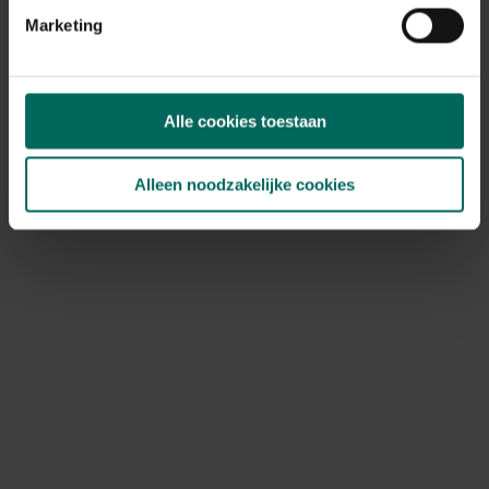
beter regelmatig kleine hoeveelheden te verwijderen
Marketing
dan alles in één keer. Hierdoor kunnen jonge visjes zich
blijven verstoppen onder de bladeren.
Maak een '
ontsnappingstrapje
' voor dieren die een
Alle cookies toestaan
onvrijwillige duik in de vijver nemen, zoals egels en
andere jonge dieren. Op deze manier kunnen ze zelf
terug uit de vijver.
Alleen noodzakelijke cookies
Hebben de
moerasplanten last van een
bladluizenplaag
, spoel dan met een waterstraal het
ongedierte van de planten.
Houd de vijver
vrij van het waaiend stuifmeel
en
andere stoffen. Doe dit met behulp van een schepnet
of een oppervlakte afzuiger.
Heb je last van draad- of zweefalgen, bestrijd ze dan
met Alg-stop. Het bevat geen schadelijke metalen en
het zorgt ervoor dat jouw vijverwater binnen de paar
dagen terug helder is.