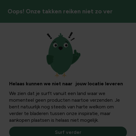
Oops! Onze takken reiken niet zo ver
Tuinkalender
Verhuizen met
tuinplanten: hoe je
Helaas kunnen we niet naar jouw locatie leveren
We zien dat je surft vanuit een land waar we
planten veilig
momenteel geen producten naartoe verzenden. Je
bent natuurlijk nog steeds van harte welkom om
meeneemt en
verder te bladeren tussen onze inspiratie, maar
aankopen plaatsen is helaas niet mogelijk.
blijvend laat
Surf verder