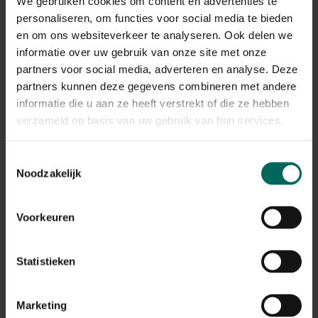
We gebruiken cookies om content en advertenties te
Potplanten die al in verse potgrond zitten en weinig
personaliseren, om functies voor social media te bieden
gewortelde grond rondom de kluit hebben.
en om ons websiteverkeer te analyseren. Ook delen we
Kruiden en bodembedekkers die in kleinere potten
informatie over uw gebruik van onze site met onze
kunnen blijven en gemakkelijke acclimatisatie vereisen.
partners voor social media, adverteren en analyse. Deze
Zachtgewortelde planten die snel herstellen van
partners kunnen deze gegevens combineren met andere
verplaatsing, mits voldoende vocht en schaduw
informatie die u aan ze heeft verstrekt of die ze hebben
tijdens de eerste dagen.
verzameld op basis van uw gebruik van hun services.
Hoe pak je transport zorgvuldig aan
Toestemmingsselectie
Noodzakelijk
Tijdens het verhuizen met tuinplanten is transport de
kritieke fase. De wortels moeten beschermd en de
grondvochtigheidsniveaus stabiel blijven. Gebruik
Voorkeuren
transportkratten of vrachtwagens met ventilatie en
vermijd direct zonlicht of extreme hitte. Houd planten in
horizontale positie waar mogelijk, of zorgvuldig rechtop
Statistieken
maar bescherm de kluit.
Verpak de potten en kratten zodat ze niet schuiven;
Marketing