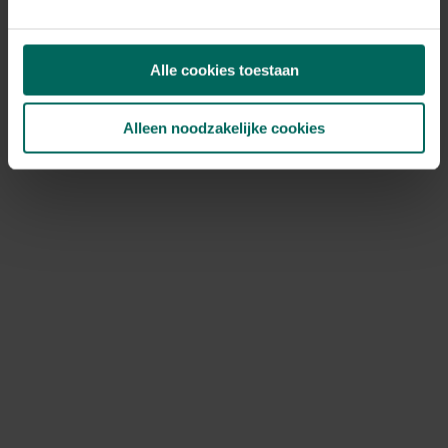
gebruik stevige kussens of noppenfolie.
Behandel de kluit met een vochtige doek of vochtige
sphagnum om uitdroogstress te voorkomen.
Label elke plant met naam en verzorgingsbehoefte
Alle cookies toestaan
zodat je bij aankomst direct kunt afstemmen.
Alleen noodzakelijke cookies
Dieren, ziektes en plagen tijdens het
verhuizen
Tijdens een verhuizing kun je onbewust plagen of
ziekten meenemen. Inspecteer elke plant extra grondig
op luizen, witte meeldauw, trips of bodembeestjes.
Quarantaine nieuwe planten tot je zeker weet dat ze
geen problemen hebben is verstandig. Gebruik
hygiënische werkmethoden: desinfecteer tangen en
scharen tussen planten en gebruik verse potgrond bij
het herpotten om bodemoverdracht te voorkomen.
Voor zieke planten is het beter ze niet mee te nemen en
bij thuiskomst gericht te behandelen.