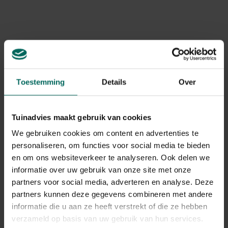
Plaats de spiraal vlak naast de toekomstige stengel
van de tomaat en steek deze in de grond tot een
stevige positie; laat de bovenkant boven de
groeirichting uitsteken.
Laat ruimte aan de randen zodat de plant vrij kan
groeien, doorgaans 10–20 cm per plant afhankelijk van
variëteit.
Toestemming
Details
Over
Veranker de spiraal zodanig dat hij niet omvalt bij groei
of wind; gebruik eventueel extra grondanker in losse
grond.
Tuinadvies maakt gebruik van cookies
We gebruiken cookies om content en advertenties te
Tomaten opbinden aan de spiraal
personaliseren, om functies voor social media te bieden
en om ons websiteverkeer te analyseren. Ook delen we
Gebruik zachte materialen zoals tuinband, katoenen
informatie over uw gebruik van onze site met onze
bindtouw of speciale tomatenbinders. Bind de
hoofdtros eerst aan de spiraal en laat de takken langs de
partners voor social media, adverteren en analyse. Deze
spiraal lopen. Trek niet te strak aan, zodat de cambium en
partners kunnen deze gegevens combineren met andere
groeipunten voldoende ruimte hebben. Verbind elke
informatie die u aan ze heeft verstrekt of die ze hebben
nieuwe hoofdstam naarmate die groeit.
verzameld op basis van uw gebruik van hun services.