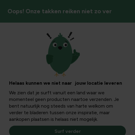
Oops! Onze takken reiken niet zo ver
Gereedschap
De tomatenspiraal:
gebruik, binding en
Helaas kunnen we niet naar jouw locatie leveren
We zien dat je surft vanuit een land waar we
onderhoud voor
momenteel geen producten naartoe verzenden. Je
bent natuurlijk nog steeds van harte welkom om
een gezonde oogst
verder te bladeren tussen onze inspiratie, maar
aankopen plaatsen is helaas niet mogelijk.
Surf verder
Dit lange informatieve artikel behandelt de tomatenspiraal