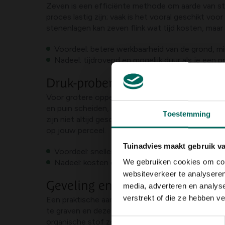
Zeven is een efficiënte methode om aarde van sten
proces lastig zijn; vaak is het vooral geschikt v
stenenlagen kan zeven flink wat tijd kosten, maa
Voordeel: betere werkbaarheid van de grond, m
Nadeel: tijdrovend en mogelijk duur als je een p
Druk-proberen en mechanische
Voor grotere oppervlakken kunnen hulpmiddelen 
en puin scheiden, maar zijn vaak omvangrijk en ve
Toestemming
zijn niet altijd geschikt voor extreem klei- of r
op jouw perceel.
Tuinadvies maakt gebruik v
Voordeel: sneller dan handwerk, minder zwoege
We gebruiken cookies om cont
Nadeel: kosten en logistieke vereisten kunnen h
websiteverkeer te analyseren
Geveling en geultjes voor drain
media, adverteren en analys
verstrekt of die ze hebben v
Een praktische aanpak kan zijn om delen van de gr
te graven en deze te vullen met
aanvulgrond
of t
organische stof zoals compost de structuur ver
Toestemmingsselectie