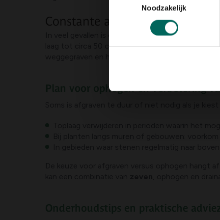
Noodzakelijk
Constante aanpak en realistisc
In veel gevallen is een gefaseerde aanpak de best
laag tot circa 50 cm diepte puinvrij maken, en da
weggegraven en houdt rekening met kosten en pl
Plan voor ophogen en verbetering 
Soms is afgraven te duur of niet nodig als je ki
Toplaag verwijderen in perioden waarin het mog
Bij planten langs muren of gebouwen: voorkom w
In gebieden waar stenen regelmatig naar boven
De keuze voor afgraven versus ophogen hangt af 
kan een combinatie van
zeven
, ophogen en draina
Onderhoudstips en praktische advie