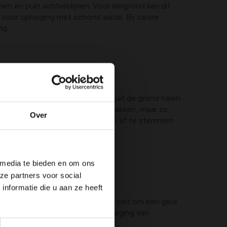
n en puin achterblijven. Voor kleigrond kan dit
is voor ophoging met schone aarde. Bij zware
ng.
 Deze machines kunnen stenen uit de grond halen
hines die door een deuropening passen, maar ze
Over
werkers om een prijs te krijgen en af te stemmen
 media te bieden en om ons
ze partners voor social
nformatie die u aan ze heeft
ewenste beplanting. Soms volstaat het om een geul
. Voor vochtige zones kan toevoeging van