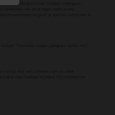
menteerde ondergrond met stroken steenpuin,
t herkennen van deze lagen helpt je een
telwerkzaamheden en geef je wortels ruimte om te
je budget. Hieronder volgen gangbare opties met
en schop met een scherpe punt en werk
pak is vaak haalbaar bij kleine tot middelgrote