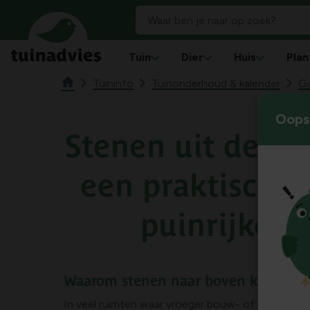
Tuin
Dier
Huis
Plan
Tuininfo
Tuinonderhoud & kalender
Ga
Oops!
Stenen uit de gr
een praktische 
puinrijke t
Waarom stenen naar boven komen en
In veel ruimten waar vroeger bouw- of loswerk hee