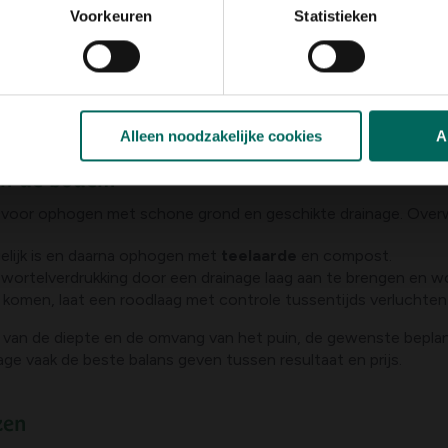
Voorkeuren
Statistieken
he planning
e oplossing: eerst
stenen verwijderen uit grond
op zichtbare
arna geleidelijk aan de rest zorgvuldig behandelen. Dit voorkom
anning.
Alleen noodzakelijke cookies
A
van de bodem
est voor ophogen met schone grond en geschikte drainage. Ove
elijk is en daarna ophogen met
teelaarde
en compost.
ortelverdrukking door een drainage laag aan te brengen en wor
 komen, laat een roodlaag met controle tussentijds verluchten
van de diepte en de omvang van het puin, de gewenste beplan
ge vaak de beste balans geven tussen resultaat en prijs.
zen