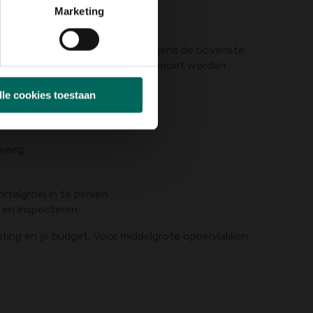
Marketing
 hotspots rond het huis, vervolgens de bovenste
t dat het hele perceel in één keer moet worden
lle cookies toestaan
rweeg:
telgroei in te perken.
 en inspecteren.
ting en je budget. Voor middelgrote oppervlakken