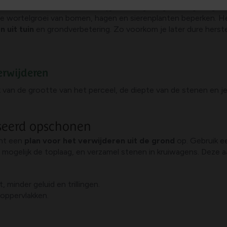
lantenwortels minder ruimte krijgen. Het gevolg is een gefrag
de wortelgroei van bomen, hagen en sierenplanten beperken. He
 uit tuin
en grondverbetering. Zo voorkom je later dure hers
erwijderen
jk van de grootte van het perceel, de diepte van de stenen en 
seerd opschonen
cht een
plan voor het verwijderen uit de grond
op. Gebruik e
mogelijk de toplaag, en verzamel stenen in kruiwagens. Deze aan
 minder geluid en trillingen.
 oppervlakken.