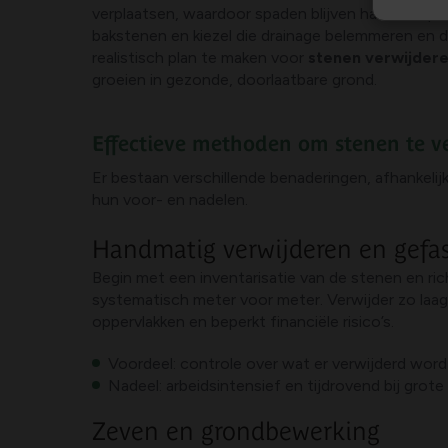
verplaatsen, waardoor spaden blijven haken en p
bakstenen en kiezel die drainage belemmeren en 
realistisch plan te maken voor
stenen verwijderen
groeien in gezonde, doorlaatbare grond.
Effectieve methoden om stenen te v
Er bestaan verschillende benaderingen, afhankeli
hun voor- en nadelen.
Handmatig verwijderen en gefa
Begin met een inventarisatie van de stenen en ri
systematisch meter voor meter. Verwijder zo laag 
oppervlakken en beperkt financiële risico’s.
Voordeel: controle over wat er verwijderd wordt,
Nadeel: arbeidsintensief en tijdrovend bij grote
Zeven en grondbewerking