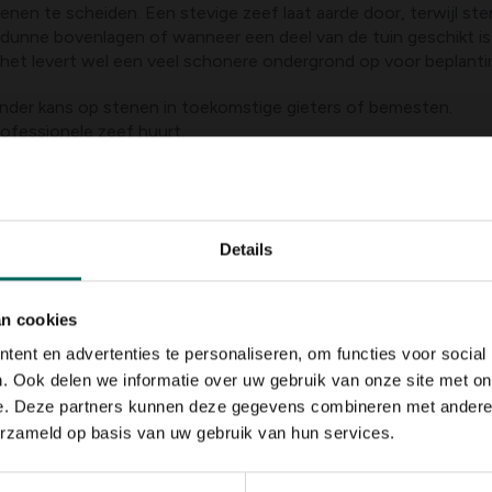
en te scheiden. Een stevige zeef laat aarde door, terwijl stene
oor dunne bovenlagen of wanneer een deel van de tuin geschikt 
r het levert wel een veel schonere ondergrond op voor beplanti
inder kans op stenen in toekomstige gieters of bemesten.
rofessionele zeef huurt.
 hulpmiddelen
zoals een
steenraapmachine
of
steenrooier
uitkomst bieden.
reisen ruimte en transport. Er zijn ook kleinere, compacte mac
Details
otsachtige ondergronden. Overweeg een korte offerte van grond
an cookies
n.
ent en advertenties te personaliseren, om functies voor social
oog zijn.
. Ook delen we informatie over uw gebruik van onze site met on
age
e. Deze partners kunnen deze gegevens combineren met andere i
erzameld op basis van uw gebruik van hun services.
ond tijdelijk te verlagen of op te hogen, afhankelijk van de g
eelaarde, zodat wortels zich in betere grond kunnen vestigen
beteren en
grondstenen
minder prominent laten lijken.