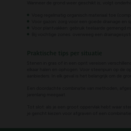
Wanneer de grond weer geschikt is, volgt onder
Voeg regelmatig organisch materiaal toe (comp
Voor gazon: zorg voor een goede drainage en s
Voor plantvakken: gebruik teelaarde gemengd
Bij vochtige zones: overweeg een drainagesys
Praktische tips per situatie
Stenen in gras of in een oprit vereisen verschill
elkaar halen en ophogen. Voor steenpuin op de opri
aanbieders. In elk geval is het belangrijk om de 
Een doordachte combinatie van methoden, afgest
jarenlang meegaat.
Tot slot: als je een groot oppervlak hebt waar ste
je gericht kiezen voor afgraven of een combinat