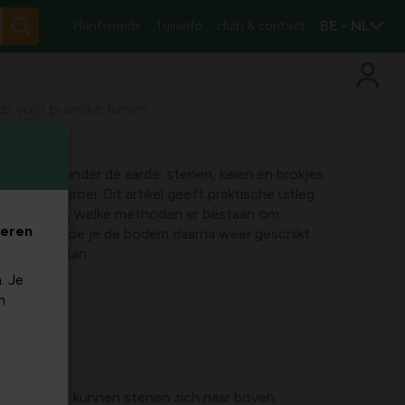
BE - NL
Plantengids
Tuininfo
Hulp & contact
ds voor puinrijke tuinen
verborgen onder de aarde: stenen, keien en brokjes
plantengroei. Dit artikel geeft praktische uitleg
ven komen, welke methoden er bestaan om
veren
jderen en hoe je de bodem daarna weer geschikt
n en moestuin.
. Je
m
oge periodes kunnen stenen zich naar boven