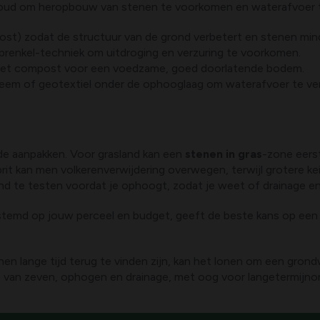
houd om heropbouw van stenen te voorkomen en waterafvoer t
ost) zodat de structuur van de grond verbetert en stenen min
prenkel-techniek om uitdroging en verzuring te voorkomen.
 met compost voor een voedzame, goed doorlatende bodem.
teem of geotextiel onder de ophooglaag om waterafvoer te ve
ende aanpakken. Voor grasland kan een
stenen in gras
-zone eerst
t kan men volkerenverwijdering overwegen, terwijl grotere keien
grond te testen voordat je ophoogt, zodat je weet of drainage e
emd op jouw perceel en budget, geeft de beste kans op een 
nen lange tijd terug te vinden zijn, kan het lonen om een gron
ie van zeven, ophogen en drainage, met oog voor langetermijn