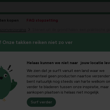
ten kopen
FAQ stopzetting
zonverzorging
Stenen uit de grond halen: een praktische gi
 Onze takken reiken niet zo ver
In veel tuinen ligt bouwpuin 
ond halen:
beton belemmeren drainage en 
over waarom stenen naar bo
gids voor
Helaas kunnen we niet naar jouw locatie le
stenen uit de grond te verwi
maakt voor beplanting, gazo
We zien dat je surft vanuit een land waar we
uinen
momenteel geen producten naartoe verzenden
bent natuurlijk nog steeds van harte welkom o
verder te bladeren tussen onze inspiratie, maar
aankopen plaatsen is helaas niet mogelijk.
 wat dit betekent
Surf verder
ft plaatsgevonden, ligt puin diep in de grond. Bij vorst en dr