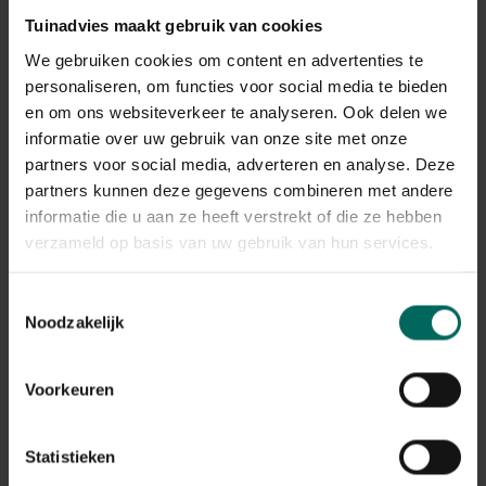
Bij aanleg van nieuwe graszoden kun je tijdelijk bruine
Tuinadvies maakt gebruik van cookies
plekken zien doordat het wortelsysteem zich aanpast en
We gebruiken cookies om content en advertenties te
het gazon water nodig heeft om te wortelen. Houd een
personaliseren, om functies voor social media te bieden
gelijkmatig, maar matig waterbeheer aan en laat wortels
en om ons websiteverkeer te analyseren. Ook delen we
de tijd krijgen om zich te vestigen. Vermijd zowel
informatie over uw gebruik van onze site met onze
uitdroging als overbewatering gedurende de eerste 2 tot
partners voor social media, adverteren en analyse. Deze
4 weken. Nieuwe graszoden die bruin worden kunnen
partners kunnen deze gegevens combineren met andere
ook een teken zijn van transplantatiedruk, maar bij
correct onderhoud lopen ze doorgaans weer uit naar
informatie die u aan ze heeft verstrekt of die ze hebben
groen binnen enkele weken.
verzameld op basis van uw gebruik van hun services.
Bruine plekken na winter en andere
Toestemmingsselectie
Noodzakelijk
seizoensmatige oorzaken
In het voorjaar kunnen grassen die de winter niet goed
hebben overleefd of die onder sneeuw- en schaduwdruk
Voorkeuren
hebben geleden bruine plekken tonen. Ook wintermold
en slechtere drainage onder natte winters kunnen leiden
Statistieken
tot bruine vlekken. Herstelschema is hetzelfde: drainage
verbeteren, voeding waar nodig, en eventueel reseeden