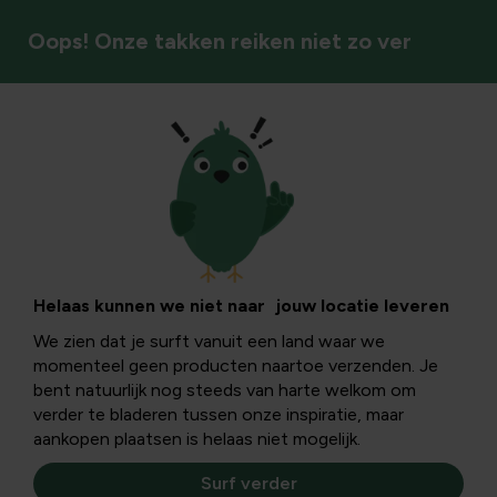
Oops! Onze takken reiken niet zo ver
Gazonverzorging
Bruine plekken in
gazon: oorzaken,
Helaas kunnen we niet naar jouw locatie leveren
We zien dat je surft vanuit een land waar we
herkenning en
momenteel geen producten naartoe verzenden. Je
bent natuurlijk nog steeds van harte welkom om
praktische
verder te bladeren tussen onze inspiratie, maar
aankopen plaatsen is helaas niet mogelijk.
oplossingen
Surf verder