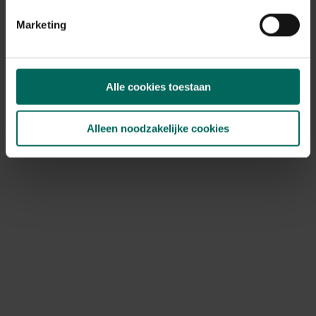
op de aangedane zones.
Marketing
Overige oorzaken zoals maaien en
belichting
Alle cookies toestaan
Gras kan bruin worden door scalpen bij extreem laag
maaien, waardoor wortelhals en stolonen beschadigd
raken. Regelmatig en juist maaien, met een hoogte van 4
Alleen noodzakelijke cookies
tot 6 cm voor de meeste gazons, voorkomt dit.
Daarnaast kunnen zware betreding, stof en vuil of
bemesting met te hoge stikstof- of kaliumwaarden
leiden tot verbranding en bruine plekken in gras.
Herstel en preventie: stap-voor-stap
Wanneer je bruine plekken in gazon constateert, volg
dan deze aanpak om snel en effectief te herstellen en
toekomstig herstel te verbeteren.