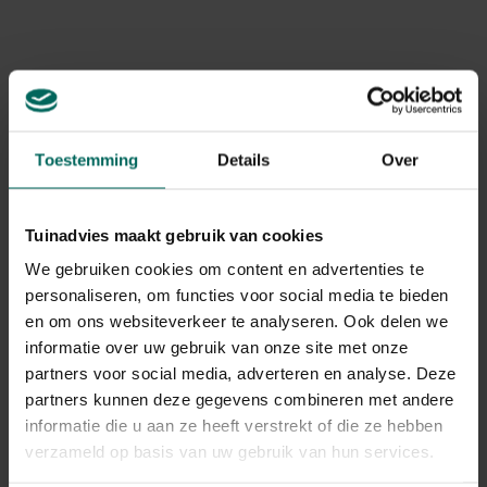
bemesten met stikstofrijke meststoffen, en het
verhogen van de graslengte om mos de kans te
verminderen.
Effectieve strategieën om mos te
bestrijden
Toestemming
Details
Over
De volgende strategieën helpen je mos echt tegen te
gaan en een gezondere gazonmat te laten groeien:
Tuinadvies maakt gebruik van cookies
Verhoog de grasgroei met stikstofrijke gazonmest in
We gebruiken cookies om content en advertenties te
het voorjaar, zodat gras mos kan overheersen.
personaliseren, om functies voor social media te bieden
Verwijder mosresten via verticuteren en belucht de
en om ons websiteverkeer te analyseren. Ook delen we
bodem om verdichting tegen te gaan.
informatie over uw gebruik van onze site met onze
Houd het gras langer; maai niet te kort en laat kale
partners voor social media, adverteren en analyse. Deze
plekken waar mogelijk invullen door bij te zaaien.
partners kunnen deze gegevens combineren met andere
Meet en pas de bodem pH aan. Een pH onder
informatie die u aan ze heeft verstrekt of die ze hebben
ongeveer 5,5 bevordert mosgroei; korrel
verzameld op basis van uw gebruik van hun services.
magnesiumkalk kan in zware zure gronden nuttig zijn.
Verminder vochtigheid die mos bevoordeelt door