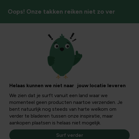
Oops! Onze takken reiken niet zo ver
Gazonverzorging
Mos in het gazon:
aanpak en risico's
Helaas kunnen we niet naar jouw locatie leveren
We zien dat je surft vanuit een land waar we
van ijzersulfaat en
momenteel geen producten naartoe verzenden. Je
bent natuurlijk nog steeds van harte welkom om
alternatieven
verder te bladeren tussen onze inspiratie, maar
aankopen plaatsen is helaas niet mogelijk.
Surf verder
Mos in het gazon is een veelvoorkomend probleem dat