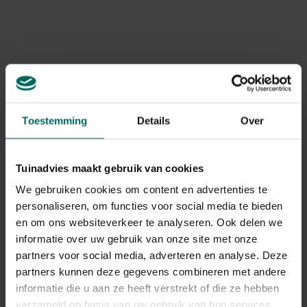
Het gaat niet alleen om esthetiek maar ook om
gezondheid van boom en gras.
Oorzaken en kenmerken
Schaduw onder de boom beperkt de lichtinval en
vertraagt de grasgroei
Het wortelstelsel laat water en voedingsstoffen uit
de toplaag verdwijnen, waardoor gras het moeilijk krijgt
Toestemming
Details
Over
Ondiepe, vaak compacte bodem rondom de stam
belemmerd waterafvoer en wortelopname
Verschillende zones onder de boom vragen
Tuinadvies maakt gebruik van cookies
verschillende onderhoudsstrategieën: direct onder de
We gebruiken cookies om content en advertenties te
stam, onder de kroon en buiten de dripline
Regelmatig betreden of maaien kan de bodem
personaliseren, om functies voor social media te bieden
beschadigen en graskwaliteit verminderen
en om ons websiteverkeer te analyseren. Ook delen we
informatie over uw gebruik van onze site met onze
Ziekten en aandoeningen bij bomen
partners voor social media, adverteren en analyse. Deze
partners kunnen deze gegevens combineren met andere
in gras
informatie die u aan ze heeft verstrekt of die ze hebben
Wortelrot door vochtige omstandigheden en
verzameld op basis van uw gebruik van hun services.