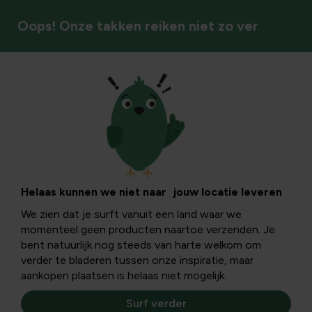
Oops! Onze takken reiken niet zo ver
Gazonverzorging
Boom in gras: zorg
en onderhoud voor
Helaas kunnen we niet naar jouw locatie leveren
We zien dat je surft vanuit een land waar we
een gezonde
momenteel geen producten naartoe verzenden. Je
bent natuurlijk nog steeds van harte welkom om
samenwerking
verder te bladeren tussen onze inspiratie, maar
aankopen plaatsen is helaas niet mogelijk.
tussen boom en
Surf verder