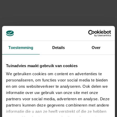
Verzamel en sorteer
: Verzamel gevallen kastanjes en
losse schubben; controleer op tekenen van schimmel
of insecten en verwijder beschadigde noten.
Verwerk of bewaar
: Bewaar noten die geschikt zijn
voor consumptie apart van blad en schil; laat ze
drogen voor langdurige opslag.
Verwijderingswijze
: Gebruik de restanten in de
compost of breng ze naar de juiste afvalstroom als
Toestemming
Details
Over
dat vereist is; voorkom ophoping van paden.
Kastanjeblad composteren: wat
Tuinadvies maakt gebruik van cookies
werkt en wat niet
We gebruiken cookies om content en advertenties te
Kastanjeblad is koolstofrijk en levert veel structuur aan
personaliseren, om functies voor social media te bieden
de composthoop, maar het bevat tannines die de
en om ons websiteverkeer te analyseren. Ook delen we
afbraak kunnen vertragen. Snijd de bladeren fijn (of maal
informatie over uw gebruik van onze site met onze
ze met een bladklover) voordat je ze toevoegt en
partners voor social media, adverteren en analyse. Deze
combineer ze met stikstofrijke groenresten zoals
partners kunnen deze gegevens combineren met andere
grasmaaisel of keukenresten. Houd de composthoop
informatie die u aan ze heeft verstrekt of die ze hebben
vochtig en luchtig en draai deze regelmatig zodat de