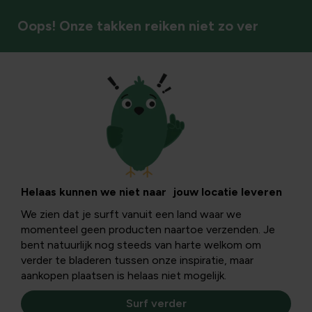
Oops! Onze takken reiken niet zo ver
Bodem & bemesting
Kastanjes opruimen
en kastanjeblad
Helaas kunnen we niet naar jouw locatie leveren
We zien dat je surft vanuit een land waar we
composteren: een
momenteel geen producten naartoe verzenden. Je
bent natuurlijk nog steeds van harte welkom om
complete gids
verder te bladeren tussen onze inspiratie, maar
aankopen plaatsen is helaas niet mogelijk.
Surf verder
In dit artikel leer je hoe je effectief kastanjes opruimt na