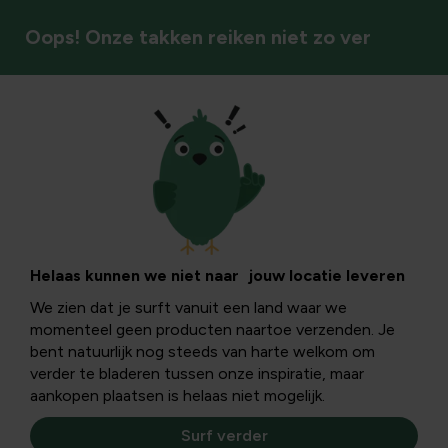
Oops! Onze takken reiken niet zo ver
Sierplanten
Bloembollen
planten in het
Helaas kunnen we niet naar jouw locatie leveren
We zien dat je surft vanuit een land waar we
najaar
momenteel geen producten naartoe verzenden. Je
bent natuurlijk nog steeds van harte welkom om
verder te bladeren tussen onze inspiratie, maar
Het bloembollenseizoen is weer aangebroken! Vanaf het
aankopen plaatsen is helaas niet mogelijk.
voorjaar kun je genieten van een pracht aan bloemen door
lentebloeiende bloembollen te planten in het najaar.
Surf verder