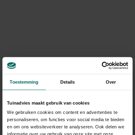
narcissen in het gazon. Let dan wel op wanneer je de
grasmaaier opnieuw boven haalt!
Toestemming
Details
Over
Tuinadvies maakt gebruik van cookies
We gebruiken cookies om content en advertenties te
Bloembollen in de volle grond
personaliseren, om functies voor social media te bieden
en om ons websiteverkeer te analyseren. Ook delen we
Bloembollen planten is niet moeilijk maar er zijn wel een
informatie over uw gebruik van onze site met onze