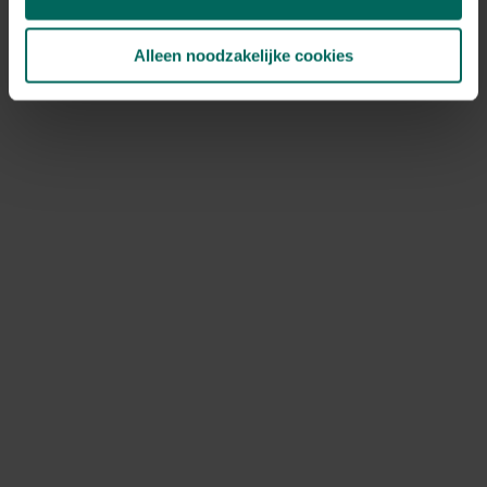
verpakking.
Alleen noodzakelijke cookies
Bloembollen in pot
Bij bloembollen in pot is het belangrijk om ze niet te dicht
tegen de rand te planten om vorstschade te voorkomen.