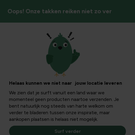
Oops! Onze takken reiken niet zo ver
Klimplanten & rozen
Het gebruik van
compost bij rozen
Helaas kunnen we niet naar jouw locatie leveren
We zien dat je surft vanuit een land waar we
momenteel geen producten naartoe verzenden. Je
Het gebruik van compost bij rozen compost, rozen,
bent natuurlijk nog steeds van harte welkom om
rozentuin, gebruiken, kopen, soorten, bladaarde,
verder te bladeren tussen onze inspiratie, maar
bemesting, mest, soort, tijdstip, geven, voedsel,
aankopen plaatsen is helaas niet mogelijk.
vloeibare, rijpe
Surf verder