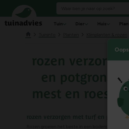
Tuin
Dier
Huis
Plan
Tuininfo
Planten
Klimplanten & rozen
Oops!
rozen verzorgen
en potgrond: 
mest en roest 
rozen verzorgen met turf en potgron
Rozen groeien het beste in een bodem met voldoe