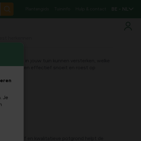
BE - NL
Plantengids
Tuininfo
Hulp & contact
oest herkennen
ond rozen in jouw tuin kunnen versterken, welke
 je klimrozen effectief snoeit en roest op
.
veren
. Je
m
n tuinturf en kwalitatieve potgrond helpt de