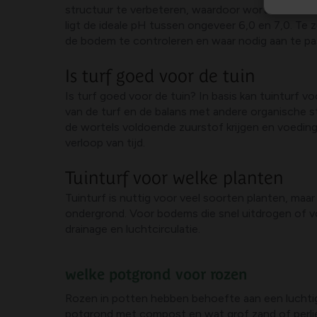
structuur te verbeteren, waardoor wortels makkeli
ligt de ideale pH tussen ongeveer 6,0 en 7,0. Te
de bodem te controleren en waar nodig aan te p
Is turf goed voor de tuin
Is turf goed voor de tuin? In basis kan tuinturf v
van de turf en de balans met andere organische s
de wortels voldoende zuurstof krijgen en voedin
verloop van tijd.
Tuinturf voor welke planten
Tuinturf is nuttig voor veel soorten planten, maa
ondergrond. Voor bodems die snel uitdrogen of v
drainage en luchtcirculatie.
welke potgrond voor rozen
Rozen in potten hebben behoefte aan een luchti
potgrond met compost en wat grof zand of perlie