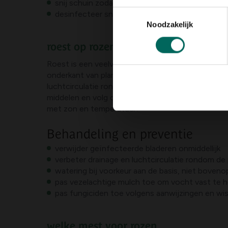
snij schuin zodat water af kan lopen
Toestemmingsselectie
desinfecteer snoeischaren tussen planten om v
Noodzakelijk
roest op rozenblad
Roest is een veelvoorkomende schimmelziekte bij 
onderkant van planten. Een goede bestrijding beg
luchtcirculatie rond de plant en geef liefst geen 
middelen en volg de aanwijzingen op het etiket.
met zon en temperatuur.
Behandeling en preventie
verwijder geïnfecteerde bladeren onmiddellijk
verbeter drainage en luchtcirculatie rondom de 
watering bij voorkeur aan de basis, niet boveno
pas vezelachtige mulch toe om vocht vast te
pas fungiciden toe volgens aanwijzingen en wi
welke mest voor rozen