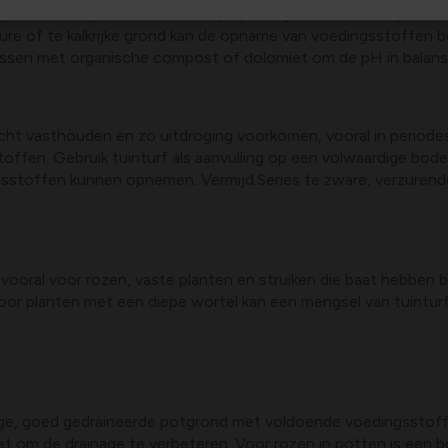
jker kunnen groeien en vocht gelijkmatig beschikbaar blijft. De
 zure of te kalkrijke grond kan de opname van voedingsstoffen 
assen met organische compost of dolomiet om de pH in balans
ocht vasthouden en zo uitdroging voorkomen, vooral in periodes 
toffen. Gebruik tuinturf als aanvulling op een volwaardige bo
gsstoffen kunnen opnemen. Vermijd.Series te zware, verzurend
r vooral voor rozen, vaste planten en struiken die baat hebben
oor planten met een diepe wortel kan een mengsel van tuintur
ge, goed gedraineerde potgrond met voldoende voedingsstoffe
t om de drainage te verbeteren. Voor rozen in potten is een b