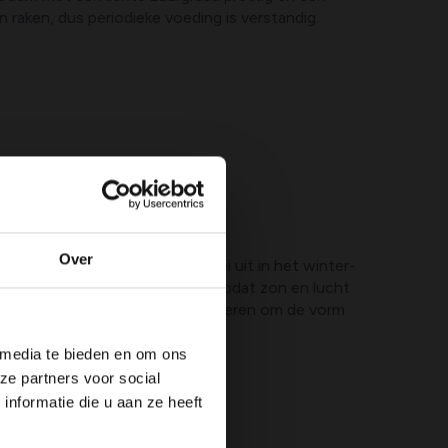
raken, dus periodieke voeding is verstandig.
Over
tebeelden voorkomen. Voer snoei uit in het winter-
 en behoud een open raamwerk zodat zon en lucht
e kun je tweede snoeibeurt uitvoeren om de vorm
 media te bieden en om ons
ze partners voor social
nformatie die u aan ze heeft