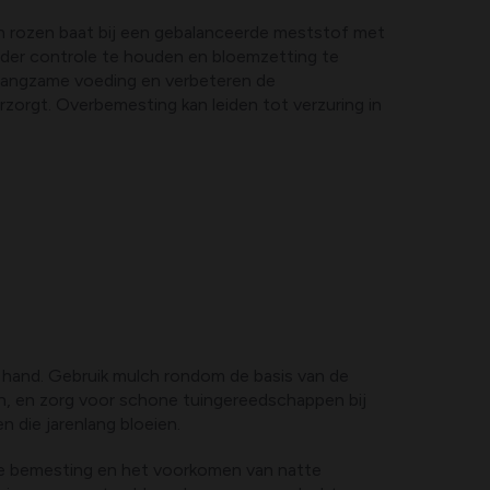
en rozen baat bij een gebalanceerde meststof met
nder controle te houden en bloemzetting te
angzame voeding en verbeteren de
zorgt. Overbemesting kan leiden tot verzuring in
 hand. Gebruik mulch rondom de basis van de
en, en zorg voor schone tuingereedschappen bij
 die jarenlang bloeien.
erde bemesting en het voorkomen van natte