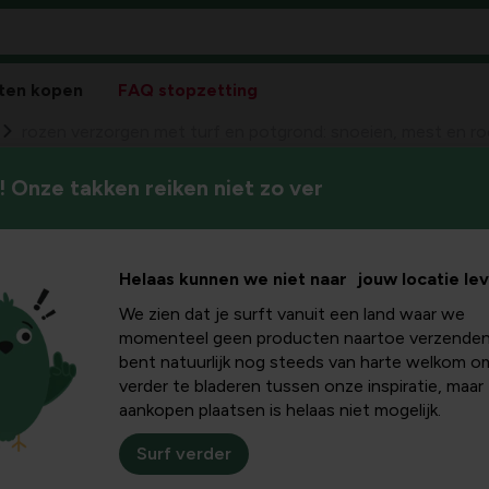
ten kopen
FAQ stopzetting
rozen verzorgen met turf en potgrond: snoeien, mest en r
 Onze takken reiken niet zo ver
Ontdek hoe tuinturf en potgr
 met turf
mest het beste werkt, en hoe
rozenblad herkent en aanpakt
snoeien,
Helaas kunnen we niet naar jouw locatie le
We zien dat je surft vanuit een land waar we
herkennen
momenteel geen producten naartoe verzenden
bent natuurlijk nog steeds van harte welkom o
verder te bladeren tussen onze inspiratie, maar
aankopen plaatsen is helaas niet mogelijk.
d
Surf verder
nde organische stof en een goede drainage. Een combinatie va