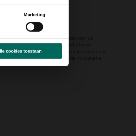
Marketing
p de onderkant van bladeren en vaak aan de
ig ze, niet op de komposthoop. Verbeter de
lle cookies toestaan
ernstige besmetting; kies bij voorkeur preventieve
gezet, maar let op de timing en de combinatie