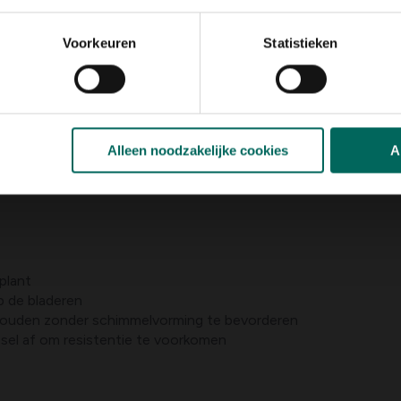
erspreiding van ziekten te voorkomen
Voorkeuren
Statistieken
rozen. Symptomen verschijnen als oranje tot bruine stippen o
int met sanering: verwijder geïnfecteerde bladeren en verniet
Alleen noodzakelijke cookies
A
overhead watergif. Fungicide maatregelen kunnen nodig zijn bij 
 Copperhoudende en sulfuurhoudende producten worden vaak in
plant
p de bladeren
 houden zonder schimmelvorming te bevorderen
ssel af om resistentie te voorkomen