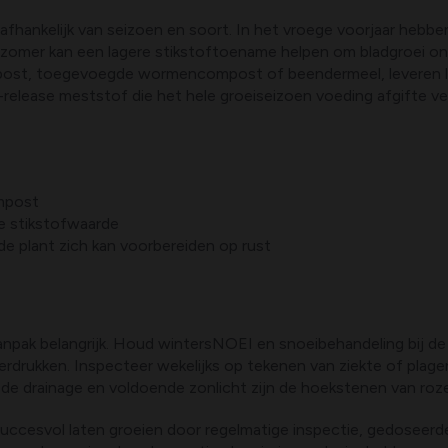
afhankelijk van seizoen en soort. In het vroege voorjaar hebb
 zomer kan een lagere stikstoftoename helpen om bladgroei o
post, toegevoegde wormencompost of beendermeel, leveren l
release meststof die het hele groeiseizoen voeding afgifte ver
ompost
e stikstofwaarde
de plant zich kan voorbereiden op rust
npak belangrijk. Houd wintersNOEI en snoeibehandeling bij de
rdrukken. Inspecteer wekelijks op tekenen van ziekte of plag
 drainage en voldoende zonlicht zijn de hoekstenen van rozen
nen succesvol laten groeien door regelmatige inspectie, gedose