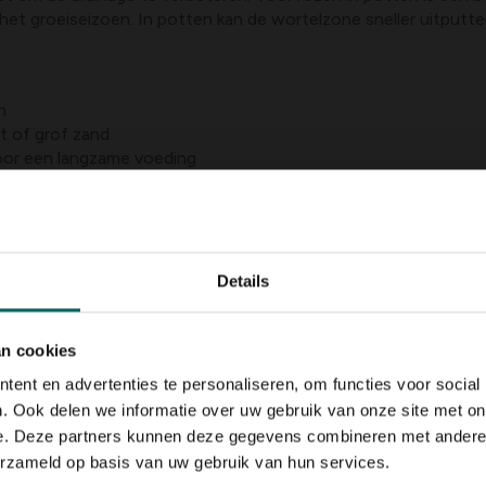
t groeiseizoen. In potten kan de wortelzone sneller uitputten 
n
t of grof zand
oor een langzame voeding
 in potten drogen sneller uit
Details
n open luchtcirculatie. Snoeien stimuleert bloei en helpt ziek
eemt. Verwijder oude, houtige takken en kruisende scheuten,
k een lichtere snoei dan voor struikrozen; na de bloemperiod
an cookies
ent en advertenties te personaliseren, om functies voor social
. Ook delen we informatie over uw gebruik van onze site met on
e. Deze partners kunnen deze gegevens combineren met andere i
erzameld op basis van uw gebruik van hun services.