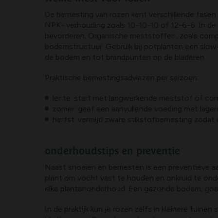
De bemesting van rozen kent verschillende fasen 
NPK- verhouding zoals 10-10-10 of 12-6-6. In de
bevorderen. Organische meststoffen, zoals com
bodemstructuur. Gebruik bij potplanten een slow-
de bodem en tot brandpunten op de bladeren.
Praktische bemestingsadviezen per seizoen:
lente: start met langwerkende meststof of c
zomer: geef een aanvullende voeding met lager
herfst: vermijd zware stikstofbemesting zodat 
onderhoudstips en preventie
Naast snoeien en bemesten is een preventieve aa
plant om vocht vast te houden en onkruid te onde
elke plantenonderhoud. Een gezonde bodem, goede
In de praktijk kun je rozen zelfs in kleinere tui