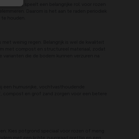
 bodem pH speelt een belangrijke rol; voor rozen
belemmeren. Daarom is het aan te raden periodiek
 te houden.
met weinig regen. Belangrijk is wel de kwaliteit
dem met compost en structureel materiaal, zodat
e varianten die de bodem kunnen verzuren na
 bij een humusrijke, vochtvasthoudende
f, compost en grof zand zorgen voor een betere
n. Kies potgrond speciaal voor rozen of meng
odem met een lichte zuurgraad prettig en een