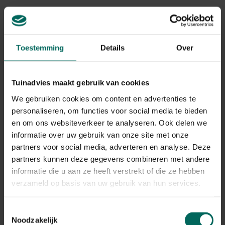
Maurandya scanden
'Violet Glow'
(syn. Asarina scanden) heeft sprekende bloemen. Andere
cultivars bloeien roze of wit.
Toestemming
Details
Over
Lophospermum erubescens
'Bridal
Bouquet'
Tuinadvies maakt gebruik van cookies
(syn. Asarina erubescens), de witte variant van de roze
We gebruiken cookies om content en advertenties te
bloeiende soort. Deze soort is zacht behaard en vormt
personaliseren, om functies voor social media te bieden
knollen in de grond.
en om ons websiteverkeer te analyseren. Ook delen we
informatie over uw gebruik van onze site met onze
Lophospermum
, Lofos Wine Red'
partners voor social media, adverteren en analyse. Deze
lofos is een merknaam van een noviteit uit de Suntory
partners kunnen deze gegevens combineren met andere
Collection. Deze veredeling heeft circa 80 cm lange
informatie die u aan ze heeft verstrekt of die ze hebben
stengels en kan als klim- of hangplant worden gebruikt De
verzameld op basis van uw gebruik van hun services.
klokvormige bloemen zijn wijnrood of wit (`Cream'). De
plant komt goed tot zijn recht in hanging baskets.
Toestemmingsselectie
Noodzakelijk