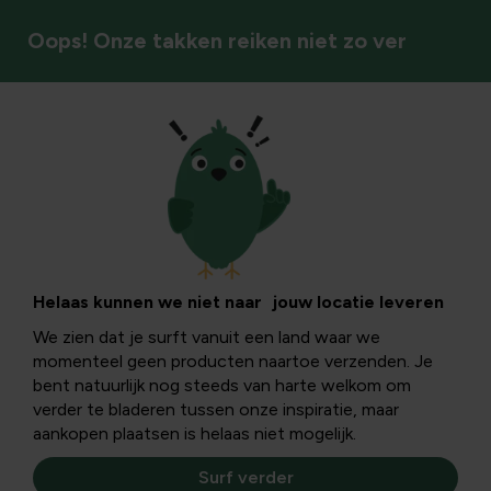
Oops! Onze takken reiken niet zo ver
Klimplanten & rozen
12 toppers onder
de eenjarige
Helaas kunnen we niet naar jouw locatie leveren
We zien dat je surft vanuit een land waar we
klimplanten.
momenteel geen producten naartoe verzenden. Je
bent natuurlijk nog steeds van harte welkom om
verder te bladeren tussen onze inspiratie, maar
Klimmende hangers zijn dankbare planten. Ze nemen
aankopen plaatsen is helaas niet mogelijk.
weinig ruimte in op de grond en bloeien rijk en lang. 12
toppers onder de eenjarige klimplanten.
Surf verder